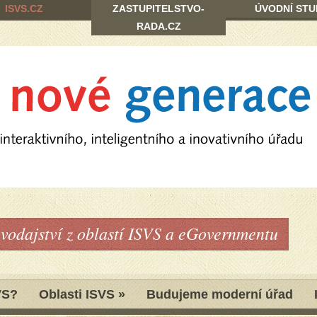
ISVS.CZ
ZASTUPITELSTVO-
ÚVODNÍ STU
RADA.CZ
avodajství z oblastí ISVS a eGovernmentu
VS?
Oblasti ISVS
»
Budujeme moderní úřad