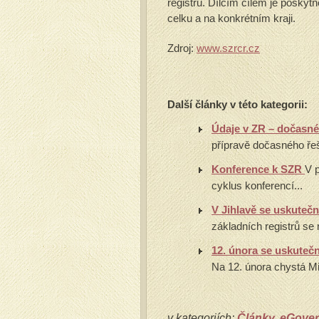
registrů. Dílčím cílem je poskytn
celku a na konkrétním kraji.
Zdroj:
www.szrcr.cz
Další články v této kategorii:
Údaje v ZR – dočasné
přípravě dočasného řeš
Konference k SZR
V 
cyklus konferencí...
V Jihlavě se uskuteč
základních registrů se n
12. února se uskute
Na 12. února chystá Mi
v kategoriích:
Články
,
eGove