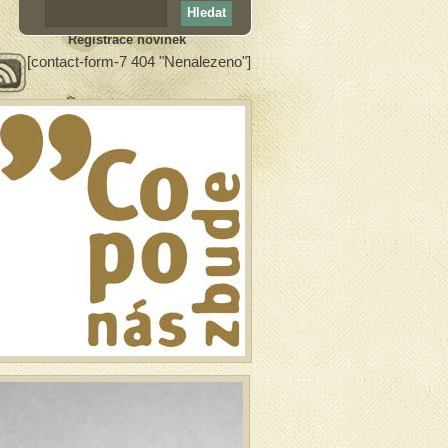
Registrace novinek
[contact-form-7 404 "Nenalezeno"]