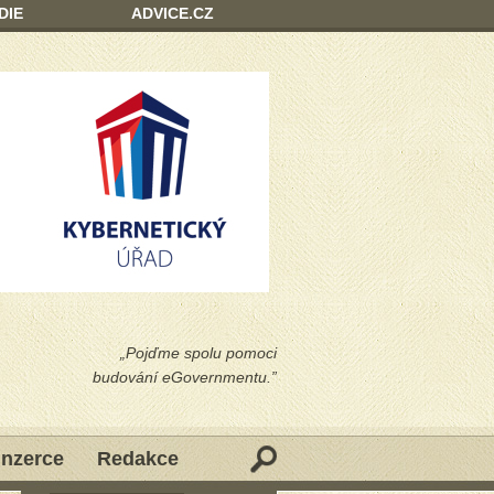
DIE
ADVICE.CZ
„Pojďme spolu pomoci
budování eGovernmentu.”
Inzerce
Redakce