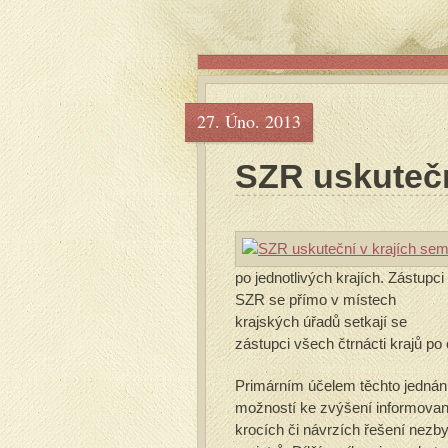
27. Úno. 2013
SZR uskutečn
po jednotlivých krajích. Zástupci
SZR se přímo v místech
krajských úřadů setkají se
zástupci všech čtrnácti krajů po
Primárním účelem těchto jednání 
možností ke zvýšení informovano
krocích či návrzích řešení nezb