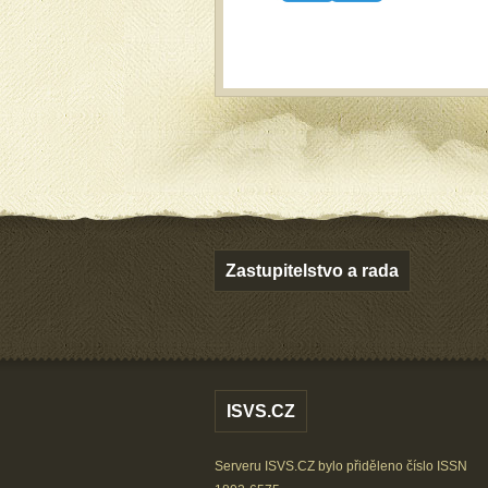
Zastupitelstvo a rada
ISVS.CZ
Serveru ISVS.CZ bylo přiděleno číslo ISSN