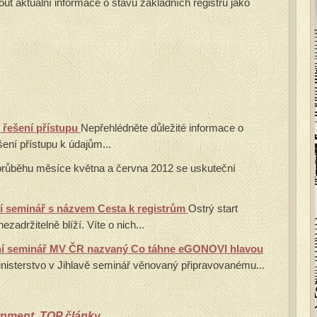
out aktuální informace o stavu základních registrů jako
 řešení přístupu
Nepřehlédněte důležité informace o
ení přístupu k údajům...
průběhu měsíce května a června 2012 se uskuteční
ní seminář s názvem Cesta k registrům
Ostrý start
ezadržitelně blíží. Víte o nich...
ční seminář MV ČR nazvaný Co táhne eGONOVI hlavou
nisterstvo v Jihlavě seminář věnovaný připravovanému...
rnment
,
TOP články