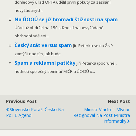
dohledový úřad OPTA udělil první pokuty za zasílání
nevyžádaných...
Na ÚOOÚ se již hromadí štížnosti na spam
Úřad už obdržel na 150 stížností na nevyžádané
obchodní sdělení...
Český stát versus spam
Jiří Peterka se na Živě
zamýšlí nad tím, jak bude...
Spam a reklamní patičky
Jiří Peterka (podruhé),
hodnotí společný seminář MIČR a ÚOOÚ o...
Previous Post
Next Post
Slovensko Poráží Česko Na
Ministr Vladimír Mlynář
Poli E-Agend
Rezignoval Na Post Ministra
Informatiky