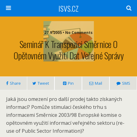
ISVS.CZ
27.9.2005 • No Comments
Seminář K Transpozici Směrnice O
Opětovném Využití Dat Veřejné Správy
Share
Tweet
Pin
Mail
SMS
Jaká jsou omezení pro další prodej takto získaných
informací? Pomůže stimulaci českého trhu s
informacemi Směrnice 2003/98 Evropské komise o
opětovném využití informací veřejného sektoru (re-
use of Public Sector Information)?