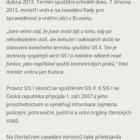
dubna 2013. Termín spuštění schválili dnes, 7. března
2013, ministři vnitra na zasedání Rady pro
spravedlnost a vnitřní věci v Bruselu.
„
Jsem velmi rád, že jsem mohl být u toho, kdy po
několikaletém úsilí, ale bohužel i odkladech došlo ke
stanovení konečného termínu spuštění SIS II. Ten je
technicky vyspělejší verzí SIS I a nabídne některé nové
funkce, jako například využití biometrických prvků,“
řekl
ministr vnitra Jan Kubice.
Provoz SIS I skončí se spuštěním SIS II. K SIS I se
Česká republika připojila 1. září 2007 a jeho
prostřednictvím si vyměňují informace zejména
policejní, pohraniční, justiční a celní orgány členských
států.
Na čtvrtečním zasedání ministrů také představila