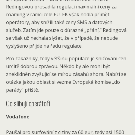
Redingovou prosadila regulaci maximální ceny za
roaming v rámci celé EU. EK však hodlá přimět
operátory, aby snížili také ceny SMS a datových
služeb. Zatím jde pouze o důrazné „přání,“ Redingová
se však už nechala slyšet, že v případě, že nebude
vyslyšeno přijde na řadu regulace.
Pro zákazníky, tedy většinu populace je snižování cen
určitě dobrou zprávou. Někdo by ale mohl být
zneklidněn zvyšující se mírou zásahů shora. Nabízí se
otázka jakou oblast si vezme Evropská komise „do
parády“ příště.
Co slibují operátoři
Vodafone
Paušál pro surfování z ciziny za 60 eur, tedy asi 1500