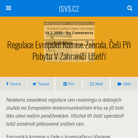
ISVS.CZ
19.2.2008 • No Comments
Regulace Evropské Komise Zabrala, Češi Při
Pobytu V Zahraničí Ušetří
Share
Tweet
Pin
Mail
SMS
Nedávno zavedená regulace cen roamingu a datových
služeb na Evropském telekomunikačním trhu se již toto
léto uleví našim peněženkám. Všichni tři čeští operátoři
totiž oznámili plánované snížení cen
.
Evropská komise v čele s komisařkou Viviane