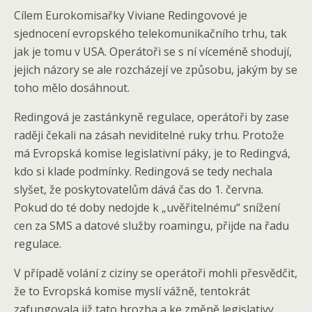
Cílem Eurokomisařky Viviane Redingovové je
sjednocení evropského telekomunikačního trhu, tak
jak je tomu v USA. Operátoři se s ní víceméně shodují,
jejich názory se ale rozcházejí ve způsobu, jakým by se
toho mělo dosáhnout.
Redingová je zastánkyně regulace, operátoři by zase
raději čekali na zásah neviditelné ruky trhu. Protože
má Evropská komise legislativní páky, je to Redingvá,
kdo si klade podmínky. Redingová se tedy nechala
slyšet, že poskytovatelům dává čas do 1. června.
Pokud do té doby nedojde k „uvěřitelnému“ snížení
cen za SMS a datové služby roamingu, přijde na řadu
regulace.
V případě volání z ciziny se operátoři mohli přesvědčit,
že to Evropská komise myslí vážně, tentokrát
zafungovala již tato hrozba a ke změně legislativy