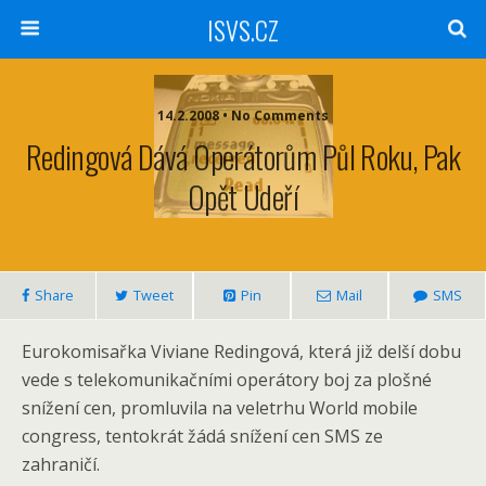
ISVS.CZ
14.2.2008 • No Comments
Redingová Dává Operátorům Půl Roku, Pak
Opět Udeří
Share
Tweet
Pin
Mail
SMS
Eurokomisařka Viviane Redingová, která již delší dobu
vede s telekomunikačními operátory boj za plošné
snížení cen, promluvila na veletrhu World mobile
congress, tentokrát žádá snížení cen SMS ze
zahraničí.