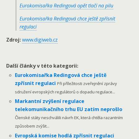
Eurokomisařka Redingová opět tlačí na pilu
Eurokomisařka Redingová chce ještě zpřísnit
regulaci
Zdroj:
www.digiweb.cz
Další články v této kategorii:
Eurokomisařka Redingová chce ještě
zpřísnit regulaci
Při příležitosti zveřejnění zprávy
sdružení evropských regulátorů o dopadu regulace...
Markantní zvýšení regulace
telekomunikačního trhu EU zatím neprošlo
Členské státy neschválili návrh EK, která chtěla razantním
způsobem zvýšit...
Evropská komise hodlá zpřísnit regulaci