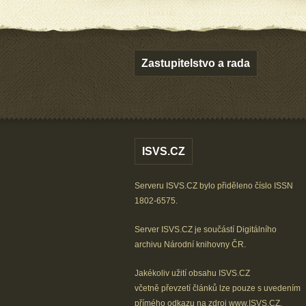
Zastupitelstvo a rada
ISVS.CZ
Serveru ISVS.CZ bylo přiděleno číslo ISSN
1802-6575.
Server ISVS.CZ je součástí
Digitálního
archivu
Národní knihovny ČR
.
Jakékoliv užití obsahu ISVS.CZ
včetně převzetí článků lze
pouze s uvedením
přímého odkazu na zdroj
www.ISVS.CZ
.