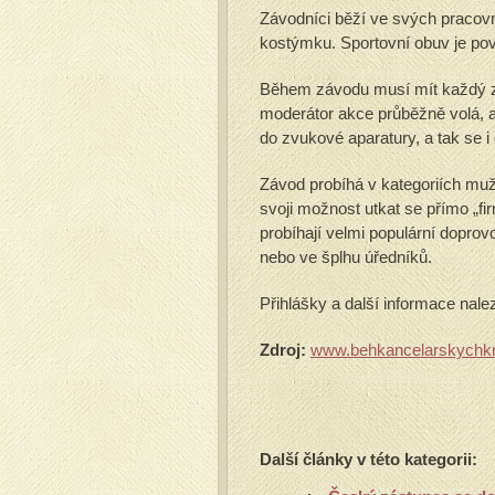
Závodníci běží ve svých pracov
kostýmku. Sportovní obuv je pov
Během závodu musí mít každý záv
moderátor akce průběžně volá, ab
do zvukové aparatury, a tak se i d
Závod probíhá v kategoriích muži
svoji možnost utkat se přímo „fi
probíhají velmi populární dopro
nebo ve šplhu úředníků.
Přihlášky a další informace nal
Zdroj:
www.behkancelarskychk
Další články v této kategorii: