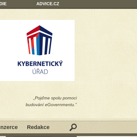
DIE
ADVICE.CZ
„Pojďme spolu pomoci
budování eGovernmentu.”
Inzerce
Redakce