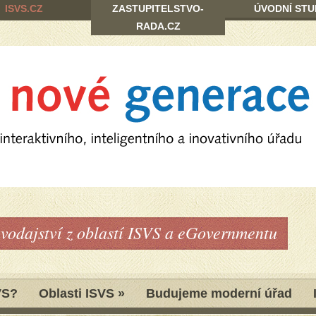
ISVS.CZ
ZASTUPITELSTVO-
ÚVODNÍ STU
RADA.CZ
avodajství z oblastí ISVS a eGovernmentu
VS?
Oblasti ISVS
»
Budujeme moderní úřad