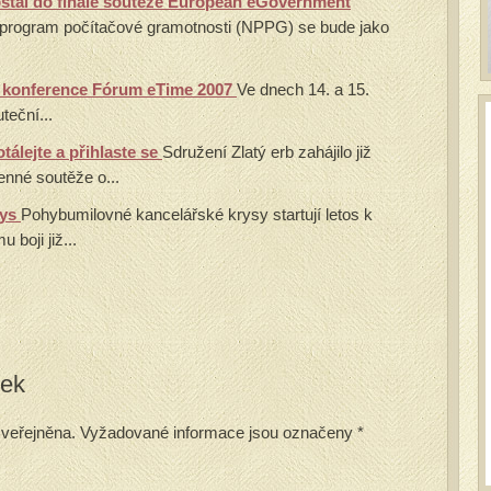
stal do finále soutěže European eGovernment
program počítačové gramotnosti (NPPG) se bude jako
ík konference Fórum eTime 2007
Ve dnech 14. a 15.
teční...
álejte a přihlaste se
Sdružení Zlatý erb zahájilo již
enné soutěže o...
rys
Pohybumilovné kancelářské krysy startují letos k
boji již...
vek
veřejněna.
Vyžadované informace jsou označeny
*