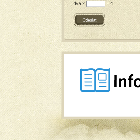
dva ×
= 4