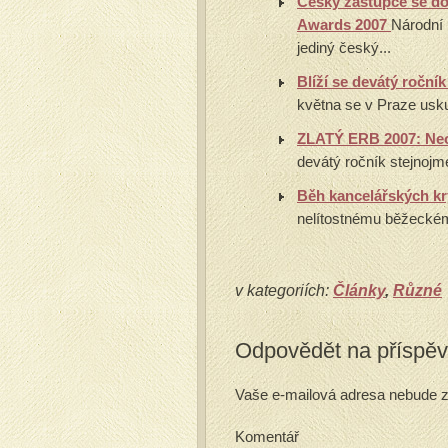
Český zástupce se do
Awards 2007
Národní 
jediný český...
Blíží se devátý ročn
května se v Praze usku
ZLATÝ ERB 2007: Neot
devátý ročník stejnojm
Běh kancelářských k
nelítostnému běžeckému 
v kategoriích:
Články
,
Různé
Odpovědět na příspě
Vaše e-mailová adresa nebude z
Komentář