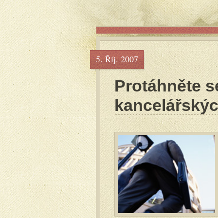
5. Říj. 2007
Protáhněte s
kancelářskýc