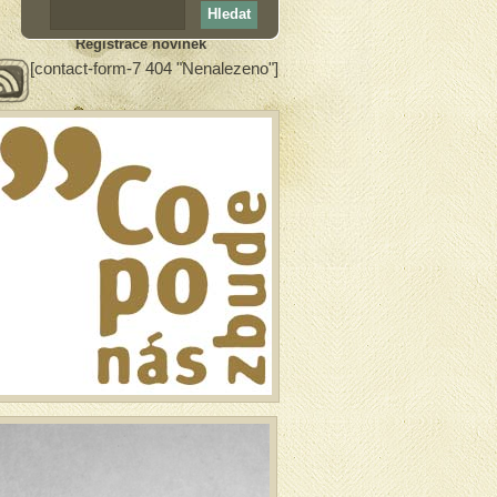
Registrace novinek
[contact-form-7 404 "Nenalezeno"]