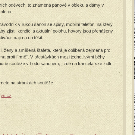
ních oděvech, to znamená pánové v obleku a dámy v
olena.
odník v rukou šanon se spisy, mobilní telefon, na který
y zjistil kondici a aktuální polohu, hovory jsou přenášeny
iváci mají na co těšit.
, ženy a smíšená štafeta, která je oblíbená zejména pro
rma proti firmě“. V přestávkách mezi jednotlivými běhy
vodné soutěže v hodu šanonem, jízdě na kancelářské židli
eznete na stránkách soutěže.
rys.cz