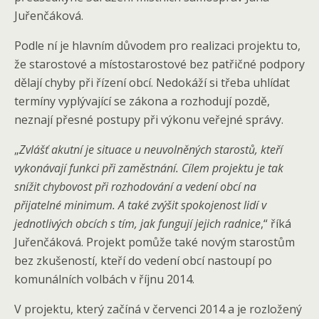
Juřenčáková.
Podle ní je hlavním důvodem pro realizaci projektu to,
že starostové a místostarostové bez patřičné podpory
dělají chyby při řízení obcí. Nedokáží si třeba uhlídat
termíny vyplývající se zákona a rozhodují pozdě,
neznají přesné postupy při výkonu veřejné správy.
„
Zvlášť akutní je situace u neuvolněných starostů, kteří
vykonávají funkci při zaměstnání. Cílem projektu je tak
snížit chybovost při rozhodování a vedení obcí na
přijatelné minimum. A také zvýšit spokojenost lidí v
jednotlivých obcích s tím, jak fungují jejich radnice
,“ říká
Juřenčáková. Projekt pomůže také novým starostům
bez zkušeností, kteří do vedení obcí nastoupí po
komunálních volbách v říjnu 2014.
V projektu, který začíná v červenci 2014 a je rozložený