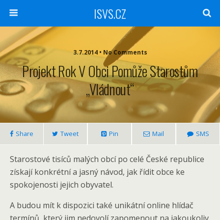
ISVS.CZ
3.7.2014 • No Comments
Projekt Rok V Obci Pomůže Starostům
„vládnout“
Share
Tweet
Pin
Mail
SMS
Starostové tisíců malých obcí po celé České republice
získají konkrétní a jasný návod, jak řídit obce ke
spokojenosti jejich obyvatel.
A budou mít k dispozici také unikátní online hlídač
termínů, který jim nedovolí zapomenout na jakoukoliv