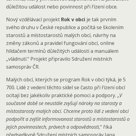
důležitou událost nebo povinnost při řízení obce.
Nový vzdělávací projekt
Rok v obci
je tak prvním
svého druhu v České republice a počítá se školením
starostů a místostarostů malých obcí, návrhy na
změny zákonů a pravidel fungování obcí, online
hlídačem termínů důležitých událostí a manuálem
„vládnutí.“ Projekt připravilo Sdružení místních
samospráv ČR.
Malých obcí, kterých se program Rok v obci týká, je 5
700. Lidé z vedení těchto sídel se často při řízení obcí
ocitají bez jakékoliv praktické pomoci a podpory. „
V
současné době se neustále zvyšují nároky na starosty a
místostarosty malých obcí. Chceme proto lidi z vedení obcí
podpořit a zvýšit informovanost starostů a místostarostů o
jejich povinnostech, právech a odpovědnosti,
“ říká
předsedkyně Sdružení místních samospráv Jana