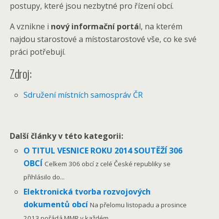
postupy, které jsou nezbytné pro řízení obcí.
A vznikne i
nový informační portá
l, na kterém
najdou starostové a místostarostové vše, co ke své
práci potřebují.
Zdroj:
Sdružení místních samospráv ČR
Další články v této kategorii:
O TITUL VESNICE ROKU 2014 SOUTĚŽÍ 306
OBCÍ
Celkem 306 obcí z celé České republiky se
přihlásilo do...
Elektronická tvorba rozvojových
dokumentů obcí
Na přelomu listopadu a prosince
2013 pořádá MMR v každém...