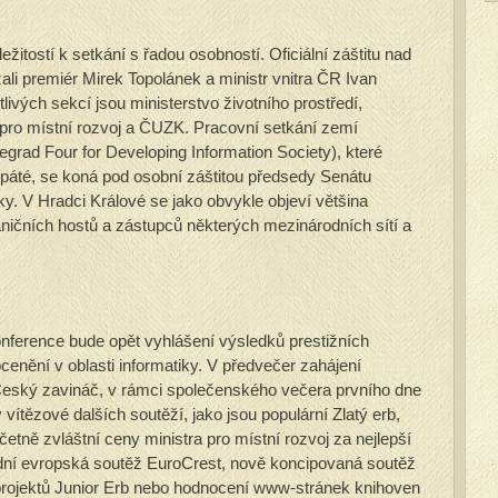
ežitostí k setkání s řadou osobností. Oficiální záštitu nad
li premiér Mirek Topolánek a ministr vnitra ČR Ivan
livých sekcí jsou ministerstvo životního prostředí,
o pro místní rozvoj a ČUZK. Pracovní setkání zemí
grad Four for Developing Information Society), které
opáté, se koná pod osobní záštitou předsedy Senátu
. V Hradci Králové se jako obvykle objeví většina
aničních hostů a zástupců některých mezinárodních sítí a
onference bude opět vyhlášení výsledků prestižních
enění v oblasti informatiky. V předvečer zahájení
eský zavináč, v rámci společenského večera prvního dne
ítězové dalších soutěží, jako jsou populární Zlatý erb,
četně zvláštní ceny ministra pro místní rozvoj za nejlepší
odní evropská soutěž EuroCrest, nově koncipovaná soutěž
 projektů Junior Erb nebo hodnocení www-stránek knihoven