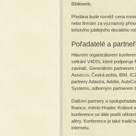
Biblioweb.
Předána bude rovněž cena minis
nebo firmám za významný přínos k
loňského jubilejního desátého r
Pořadatelé a partneř
Hlavním organizátorem konferenc
setkání V4DIS, které podporuje 
zavináč. Generálním partnerem k
Assecco, Česká pošta, IBM, ICZ
partnery Adastra, Adobe, AutoCon
Systems, odborným partnerem bl
Dalšími partnery a spolupořadat
finance, město Hradec Králové a
konference se dále podílí někter
aféry. Konference je také tradi
internetu.