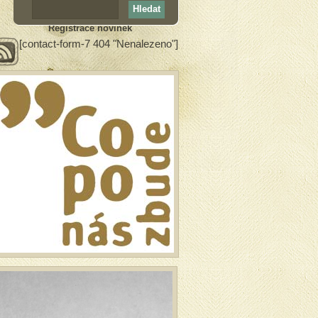
Registrace novinek
[contact-form-7 404 "Nenalezeno"]