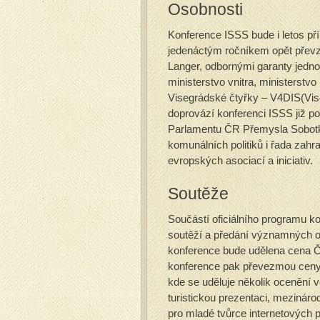
Osobnosti
Konference ISSS bude i letos příl
jedenáctým ročníkem opět převza
Langer, odbornými garanty jednot
ministerstvo vnitra, ministerstv
Visegrádské čtyřky – V4DIS(Vise
doprovází konferenci ISSS již p
Parlamentu ČR Přemysla Sobotky
komunálních politiků i řada zahr
evropských asociací a iniciativ.
Soutěže
Součástí oficiálního programu k
soutěží a předání významných oc
konference bude udělena cena Č
konference pak převezmou ceny v
kde se uděluje několik ocenění v
turistickou prezentaci, mezinár
pro mladé tvůrce internetových