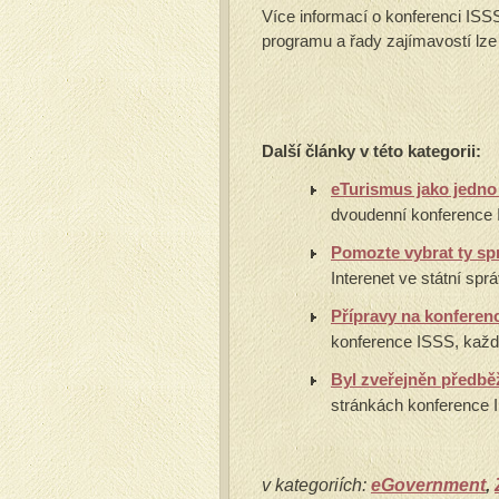
Více informací o konferenci ISS
programu a řady zajímavostí lze 
Další články v této kategorii:
eTurismus jako jedno
dvoudenní konference In
Pomozte vybrat ty sp
Interenet ve státní spr
Přípravy na konferen
konference ISSS, každ
Byl zveřejněn předbě
stránkách konference I
v kategoriích:
eGovernment
,