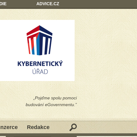
DIE
ADVICE.CZ
„Pojďme spolu pomoci
budování eGovernmentu.”
Inzerce
Redakce