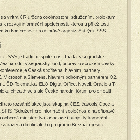
tra vnitra ČR určená osobnostem, sdružením, projektům
 rozvoji informační společnosti, kterou u příležitosti
očníku konference získal právě organizační tým ISSS.
i
e ISSS je tradičně společnost Triada, visegrádské
Mezinárodní visegrádský fond, připravilo sdružení Český
onference je Česká spořitelna, hlavními partnery
, Microsoft a Siemens, hlavním odborným partnerem O2,
t, ČD-Telematika, ELO Digital Office, Novell, Oracle a T-
oku eHealth se stalo České národní fórum pro eHealth.
eli této rozsáhlé akce jsou skupina ČEZ, časopis Obec a
 SPIS (Sdružení pro informační společnost); na přípravě
á odborná ministerstva, asociace i subjekty komerční
čně zařazena do oficiálního programu Března–měsíce