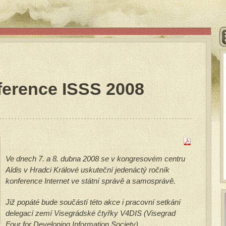
ference ISSS 2008
Ve dnech 7. a 8. dubna 2008 se v kongresovém centru
Aldis v Hradci Králové uskuteční jedenáctý ročník
konference Internet ve státní správě a samosprávě.
Již popáté bude součástí této akce i pracovní setkání
delegací zemí Visegrádské čtyřky V4DIS (Visegrad
Four for Developing Information Society).