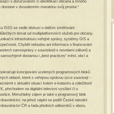
isející s doručováním či identifikací občana a mnoho
ě dostane v dvoudenním maratónu svůj prostor.“
ku ISSS se vedle diskusí o dalším směřování
ůležitých témat od multiplatformních služeb pro občany,
unikační infrastrukturu veřejné správy, systémy GIS a
pečnosti. Chybět nebudou ani informace o financování
nnostech samosprávy v souvislosti s novelami zákonů a
r samozřejmě dostanou i „best practices“ měst, obcí a
 pokračuje koncipování ucelených programových bloků
ých oblastí, které s veřejnou správou úzce souvisejí –
eznámit s aktuální situací kolem e-katastru a záležitostí
 přechodem na digitální televizní vysílání či s
ustice. Mimořádný zájem je také o programový blok
dravotnictví, na jehož náplni se podílí České národní
zdravotnictví ČR a řada předních odborníků v oboru.