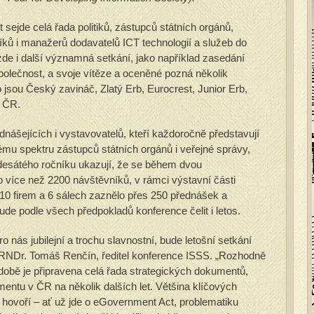
ět sejde celá řada politiků, zástupců státních orgánů,
íků i manažerů dodavatelů ICT technologií a služeb do
de i další významná setkání, jako například zasedání
olečnost, a svoje vítěze a oceněné pozná několik
o jsou Český zavináč, Zlatý Erb, Eurocrest, Junior Erb,
a ČR.
nášejících i vystavovatelů, kteří každoročně představují
ému spektru zástupců státních orgánů i veřejné správy,
ho desátého ročníku ukazují, že se během dvou
o více než 2200 návštěvníků, v rámci výstavní části
110 firem a 6 sálech zaznělo přes 250 přednášek a
e podle všech předpokladů konference čelit i letos.
o nás jubilejní a trochu slavnostní, bude letošní setkání
ká RNDr. Tomáš Renčín, ředitel konference ISSS. „Rozhodně
obě je připravena celá řada strategických dokumentů,
entu v ČR na několik dalších let. Většina klíčových
h hovoří – ať už jde o eGovernment Act, problematiku