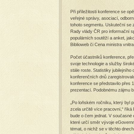
Při příležitosti konference se op
veřejné správy, asociací, odborn
tohoto segmentu. Uskuteční se z
Rady vlády ČR pro informační sp
populárních soutěží a anket, jak
Biblioweb či Cena ministra vnitr
Počet účastníků konference, před
svoje technologie a služby širok
stále roste. Statistiky jubilejní
konferenčních dnů zaregistroval
konference se představilo přes 
prezentací. Podobnému zájmu bud
„Po loňském ročníku, který byl pr
zcela určitě více pracovní,“ ří
bude o čem jednat. V současné d
které určí směr vývoje eGovernm
témat, o nichž se v těchto dnec