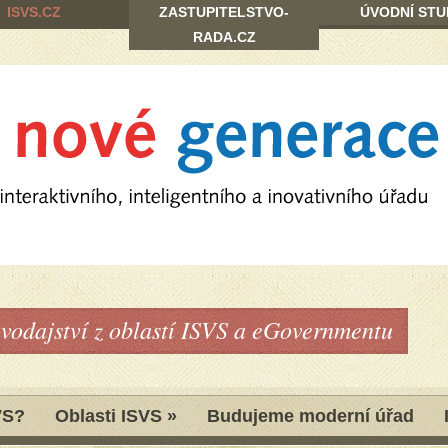
ISVS.CZ
ZASTUPITELSTVO-
ÚVODNÍ STU
RADA.CZ
avodajství z oblastí ISVS a eGovernmentu
VS?
Oblasti ISVS
»
Budujeme moderní úřad