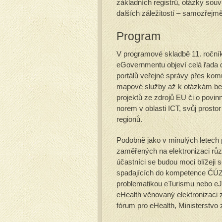
základních registrů, otázky souv
dalších záležitostí – samozřejm
Program
V programové skladbě 11. roční
eGovernmentu objeví celá řada d
portálů veřejné správy přes kom
mapové služby až k otázkám bez
projektů ze zdrojů EU či o povi
norem v oblasti ICT, svůj prosto
regionů.
Podobně jako v minulých letech
zaměřených na elektronizaci různ
účastníci se budou moci blížeji s
spadajících do kompetence ČÚZK,
problematikou eTurismu nebo eJ
eHealth věnovaný elektronizaci z
fórum pro eHealth, Ministerstvo 