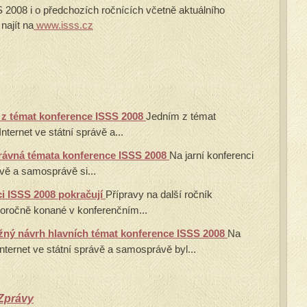
S 2008 i o předchozích ročnících včetně aktuálního
najít na
www.isss.cz
 z témat konference ISSS 2008
Jedním z témat
ternet ve státní správě a...
rávná témata konference ISSS 2008
Na jarní konferenci
ávě a samosprávě si...
ci ISSS 2008 pokračují
Přípravy na další ročník
oročně konané v konferenčním...
žný návrh hlavních témat konference ISSS 2008
Na
nternet ve státní správě a samosprávě byl...
Zprávy