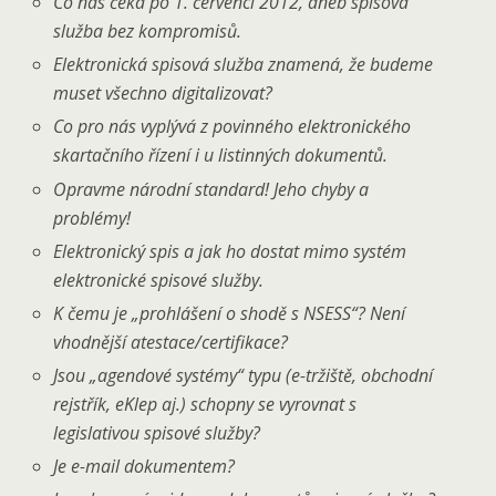
Co nás čeká po 1. červenci 2012, aneb spisová
služba bez kompromisů.
Elektronická spisová služba znamená, že budeme
muset všechno digitalizovat?
Co pro nás vyplývá z povinného elektronického
skartačního řízení i u listinných dokumentů.
Opravme národní standard! Jeho chyby a
problémy!
Elektronický spis a jak ho dostat mimo systém
elektronické spisové služby.
K čemu je „prohlášení o shodě s NSESS“? Není
vhodnější atestace/certifikace?
Jsou „agendové systémy“ typu (e-tržiště, obchodní
rejstřík, eKlep aj.) schopny se vyrovnat s
legislativou spisové služby?
Je e-mail dokumentem?