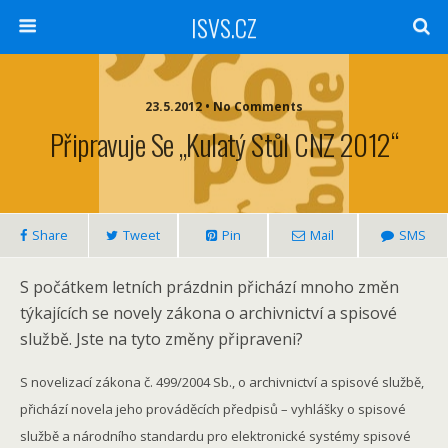
ISVS.CZ
23.5.2012 • No Comments
Připravuje Se „Kulatý Stůl CNZ 2012“
Share
Tweet
Pin
Mail
SMS
S počátkem letních prázdnin přichází mnoho změn
týkajících se novely zákona o archivnictví a spisové
službě. Jste na tyto změny připraveni?
S novelizací zákona č. 499/2004 Sb., o archivnictví a spisové službě,
přichází novela jeho prováděcích předpisů – vyhlášky o spisové
službě a národního standardu pro elektronické systémy spisové