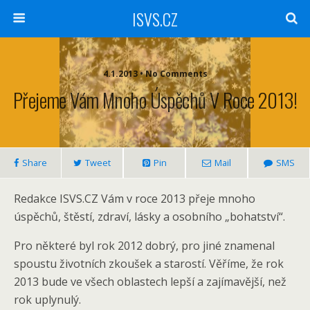
ISVS.CZ
4.1.2013 • No Comments
Přejeme Vám Mnoho Úspěchů V Roce 2013!
Share
Tweet
Pin
Mail
SMS
Redakce ISVS.CZ Vám v roce 2013 přeje mnoho
úspěchů, štěstí, zdraví, lásky a osobního „bohatství“.
Pro některé byl rok 2012 dobrý, pro jiné znamenal
spoustu životních zkoušek a starostí. Věříme, že rok
2013 bude ve všech oblastech lepší a zajímavější, než
rok uplynulý.