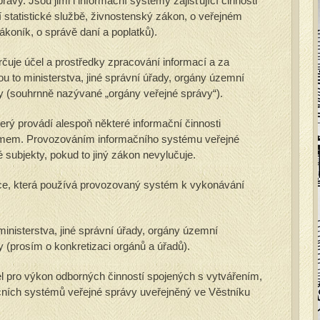
rávy. Jsou jimi i informační systémy zajišťující činnosti
í statistické službě, živnostenský zákon, o veřejném
ákoník, o správě daní a poplatků).
rčuje účel a prostředky zpracování informací a za
u to ministerstva, jiné správní úřady, orgány územní
y (souhrnně nazývané „orgány veřejné správy“).
terý provádí alespoň některé informační činnosti
témem. Provozováním informačního systému veřejné
 subjekty, pokud to jiný zákon nevylučuje.
e, která používá provozovaný systém k vykonávání
inisterstva, jiné správní úřady, orgány územní
 (prosím o konkretizaci orgánů a úřadů).
l pro výkon odborných činností spojených s vytvářením,
ních systémů veřejné správy uveřejněný ve Věstníku