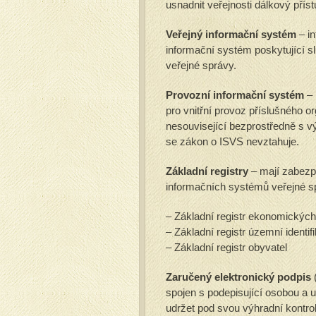
usnadnit veřejnosti dálkový přís
Veřejný informační systém
– in
informační systém poskytující s
veřejné správy.
Provozní informační systém
– 
pro vnitřní provoz příslušného or
nesouvisející bezprostředně s 
se zákon o ISVS nevztahuje.
Základní registry
– mají zabezpe
informačních systémů veřejné s
– Základní registr ekonomickýc
– Základní registr územní identi
– Základní registr obyvatel
Zaručený elektronický podpis
(
spojen s podepisující osobou a u
udržet pod svou výhradní kontrolo