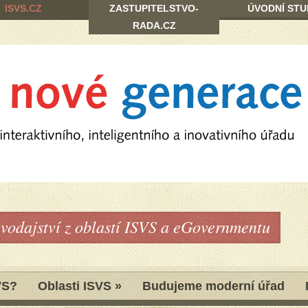
ISVS.CZ
ZASTUPITELSTVO-
ÚVODNÍ STU
RADA.CZ
avodajství z oblastí ISVS a eGovernmentu
VS?
Oblasti ISVS
»
Budujeme moderní úřad