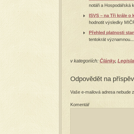
notáři a Hospodářská 
ISVS – na Tři krále o
hodnotit výsledky MIČR 
Přehled platnosti st
tentokrát významnou...
v kategoriích:
Články
,
Legisla
Odpovědět na příspě
Vaše e-mailová adresa nebude z
Komentář