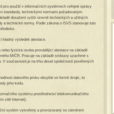
ti pro použití v informačních systémech veřejné správy
mi standardy, technickými normami požadovaným
kladě dosažení vyšší úrovně technických a užitných
rdy a technické normy. Podle zákona o ISVS stanovuje tuto
středisko.
í kladný výsledek atestace.
 nebo fyzická osoba provádějící atestace na základě
leného MIČR. Pracuje na základě smlouvy uzavřené s
u. V současnosti je na trhu deset společností pověřených
odnost datového prvku obvykle ve formě dvojic, to
oty jeho kódu.
formačního systému prostřednictví telekomunikačního
m sítě Internet).
ační systém vytvořený a provozovaný se záměrem