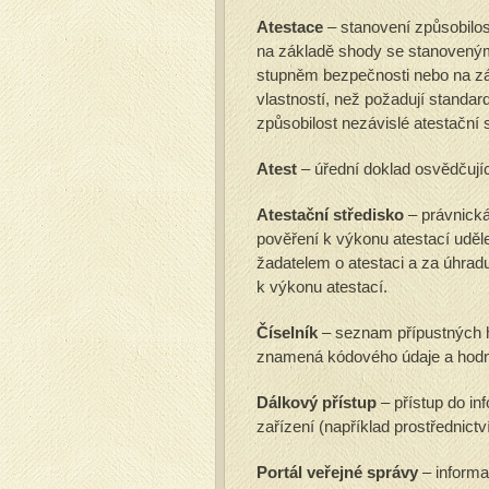
Atestace
– stanovení způsobilos
na základě shody se stanovený
stupněm bezpečnosti nebo na zá
vlastností, než požadují standa
způsobilost nezávislé atestační 
Atest
– úřední doklad osvědčujíc
Atestační středisko
– právnická
pověření k výkonu atestací udě
žadatelem o atestaci a za úhrad
k výkonu atestací.
Číselník
– seznam přípustných h
znamená kódového údaje a hodn
Dálkový přístup
– přístup do in
zařízení (například prostřednictví
Portál veřejné správy
– inform