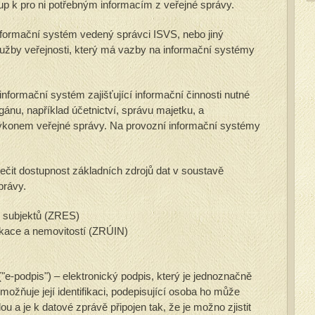
tup k pro ni potřebným informacím z veřejné správy.
formační systém vedený správci ISVS, nebo jiný
lužby veřejnosti, který má vazby na informační systémy
informační systém zajišťující informační činnosti nutné
gánu, například účetnictví, správu majetku, a
výkonem veřejné správy. Na provozní informační systémy
čit dostupnost základních zdrojů dat v soustavě
právy.
h subjektů (ZRES)
fikace a nemovitostí (ZRÚIN)
"e-podpis") – elektronický podpis, který je jednoznačně
možňuje její identifikaci, podepisující osoba ho může
u a je k datové zprávě připojen tak, že je možno zjistit