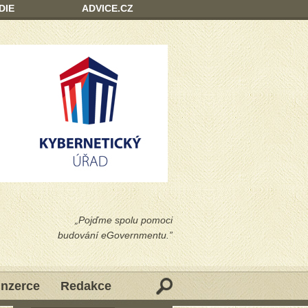
DIE
ADVICE.CZ
„Pojďme spolu pomoci
budování eGovernmentu.”
Inzerce
Redakce