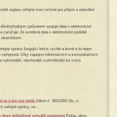
viště orgánu veřejné moci určené pro příjem a odesílání
 důvěryhodným způsobem spojuje data v elektronické
zaručuje, že uvedená data v elektronické podobě
m okamžikem.
ejné správy fungující lehce, rychle a levně a to nejen
 k veřejnosti. Díky zapojení informačních a komunikačních
a výkonnější, otevřenější a přívětivější ke svým
á to a ten zas tohle
Zákon č. 365/2000 Sb., o
 veřejné správy, ve...
 dnes definitivně schválil parlament
Pošta, obce,