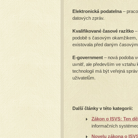
Elektronická podatelna
– praco
datových zpráv.
Kvalifikované časové razítko
–
podobě s časovým okamžikem, a 
existovala před daným časový
E-government
– nová podoba veř
uvnitř, ale především ve vztahu
technologií má být veřejná správ
uživatelům.
Další články v této kategorii:
Zákon o ISVS: Ten děl
informačních systémech
Novelu zákona o ISVS