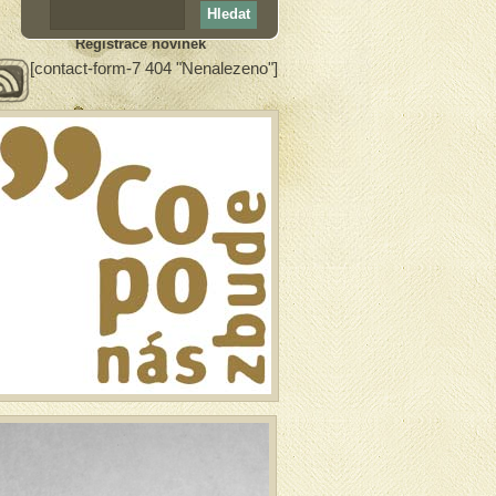
Registrace novinek
[contact-form-7 404 "Nenalezeno"]