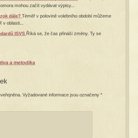
komora mohou začít vydávat výpisy...
 krok dále?
Téměř v polovině volebního období můžeme
v oblasti...
andardů ISVS
Říká se, že čas přináší změny. Ty se
tiva a metodika
vek
veřejněna.
Vyžadované informace jsou označeny
*