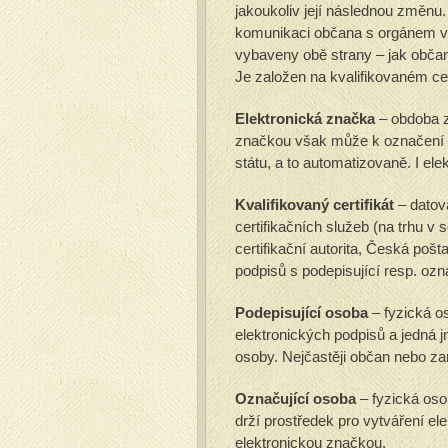
jakoukoliv její následnou změnu
komunikaci občana s orgánem ve
vybaveny obě strany – jak občan
Je založen na kvalifikovaném cert
Elektronická značka
– obdoba z
značkou však může k označení d
státu, a to automatizovaně. I ele
Kvalifikovaný certifikát
– datov
certifikačních služeb (na trhu v s
certifikační autorita, Česká pošt
podpisů s podepisující resp. ozna
Podepisující osoba
– fyzická os
elektronických podpisů a jedná
osoby. Nejčastěji občan nebo z
Označující osoba
– fyzická oso
drží prostředek pro vytváření e
elektronickou značkou.