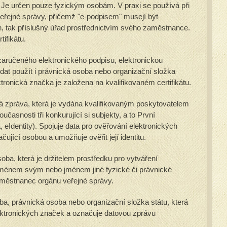
. Je určen pouze fyzickým osobám. V praxi se používá při
řejné správy, přičemž "e-podpisem" musejí být
, tak příslušný úřad prostřednictvím svého zaměstnance.
ifikátu.
aručeného elektronického podpisu, elektronickou
at použít i právnická osoba nebo organizační složka
ktronická značka je založena na kvalifikovaném certifikátu.
á zpráva, která je vydána kvalifikovaným poskytovatelem
oučasnosti tři konkurující si subjekty, a to První
a, eIdentity). Spojuje data pro ověřování elektronických
čující osobou a umožňuje ověřit její identitu.
oba, která je držitelem prostředku pro vytváření
 jménem svým nebo jménem jiné fyzické či právnické
aměstnanec orgánu veřejné správy.
ba, právnická osoba nebo organizační složka státu, která
lektronických značek a označuje datovou zprávu