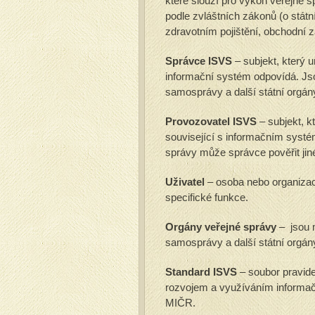
které slouží pro výkon veřejné sp
podle zvláštních zákonů (o státn
zdravotním pojištění, obchodní z
Správce ISVS
– subjekt, který u
informační systém odpovídá. Jso
samosprávy a další státní orgán
Provozovatel ISVS
– subjekt, k
související s informačním sys
správy může správce pověřit jiné
Uživatel
– osoba nebo organizac
specifické funkce.
Orgány veřejné správy
– jsou m
samosprávy a další státní orgány
Standard ISVS
– soubor pravide
rozvojem a využíváním informač
MIČR.