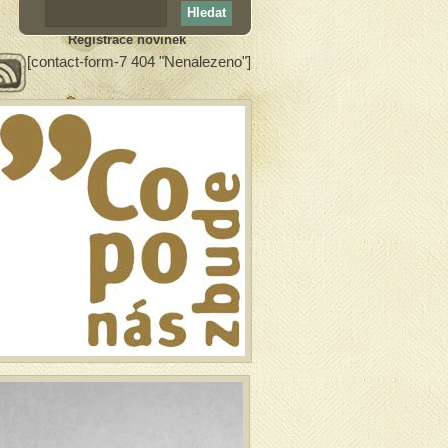
Registrace novinek
[contact-form-7 404 "Nenalezeno"]