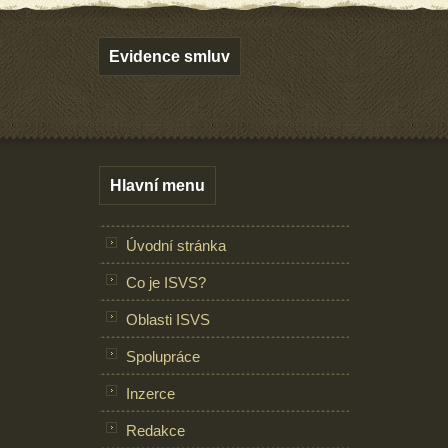
Evidence smluv
Hlavní menu
Úvodní stránka
Co je ISVS?
Oblasti ISVS
Spolupráce
Inzerce
Redakce