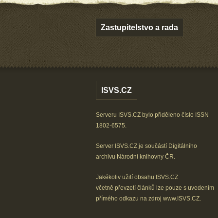
Zastupitelstvo a rada
ISVS.CZ
Serveru ISVS.CZ bylo přiděleno číslo ISSN
1802-6575.
Server ISVS.CZ je součástí
Digitálního
archivu
Národní knihovny ČR
.
Jakékoliv užití obsahu ISVS.CZ
včetně převzetí článků lze
pouze s uvedením
přímého odkazu na zdroj
www.ISVS.CZ
.