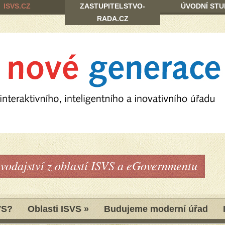
ISVS.CZ
ZASTUPITELSTVO-
ÚVODNÍ STU
RADA.CZ
avodajství z oblastí ISVS a eGovernmentu
VS?
Oblasti ISVS
»
Budujeme moderní úřad