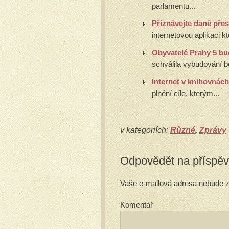
parlamentu...
Přiznávejte daně přes
internetovou aplikaci k
Obyvatelé Prahy 5 bu
schválila vybudování be
Internet v knihovnác
plnění cíle, kterým...
v kategoriích:
Různé
,
Zprávy
Odpovědět na příspě
Vaše e-mailová adresa nebude z
Komentář