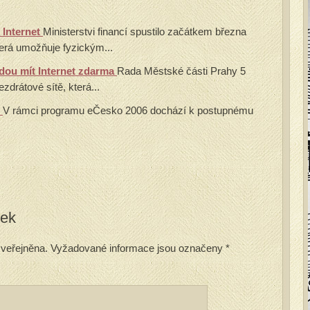
 Internet
Ministerstvi financí spustilo začátkem března
terá umožňuje fyzickým...
dou mít Internet zdarma
Rada Městské části Prahy 5
zdrátové sítě, která...
h
V rámci programu eČesko 2006 dochází k postupnému
vek
veřejněna.
Vyžadované informace jsou označeny
*