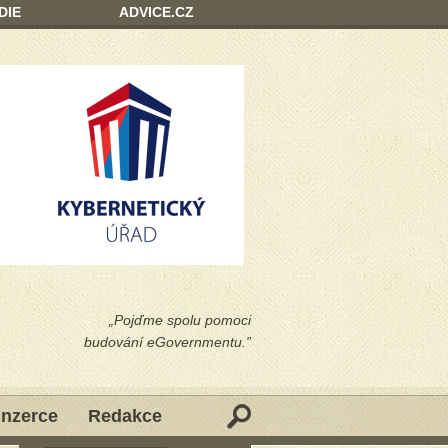
DIE
ADVICE.CZ
„Pojďme spolu pomoci
budování eGovernmentu.”
Inzerce
Redakce