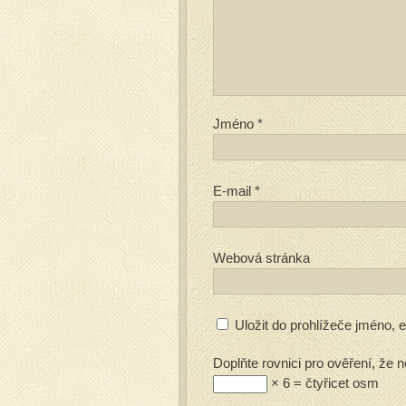
Jméno
*
E-mail
*
Webová stránka
Uložit do prohlížeče jméno,
Doplňte rovnici pro ověření, že n
× 6 = čtyřicet osm