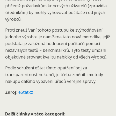
přičemž požadavkům koncových uživatelů (zpravidla
úředníkům) by mohly vyhovovat počítače i od jiných
výrobců.
Proti zneužívání tohoto postupu ke zvýhodňování
jednoho výrobce je namířena tato nová metodika, jejíž
podstata je založená hodnocení počítačů pomocí
nezávislých testů – benchmarkrů. Tyto testy umožní
objektivně srovnat kvalitu nabídky od všech výrobců.
Podle sdružení eStat tímto opatření boj za
transparentnost nekončí, je třeba změnit i metody
nákupu dalšího vybavení úřadů veřejné správy.
Zdroj:
eStat.cz
Další články v této kategorii: