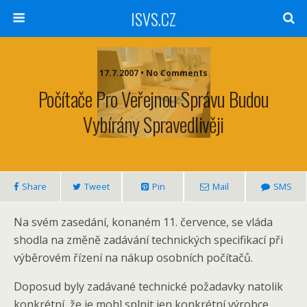
ISVS.CZ
17.7.2007 • No Comments
Počítače Pro Veřejnou Správu Budou
Vybírány Spravedlivěji
Share
Tweet
Pin
Mail
SMS
Na svém zasedání, konaném 11. července, se vláda
shodla na změně zadávání technických specifikací při
výběrovém řízení na nákup osobních počítačů.
Doposud byly zadávané technické požadavky natolik
konkrétní, že je mohl splnit jen konkrétní výrobce,