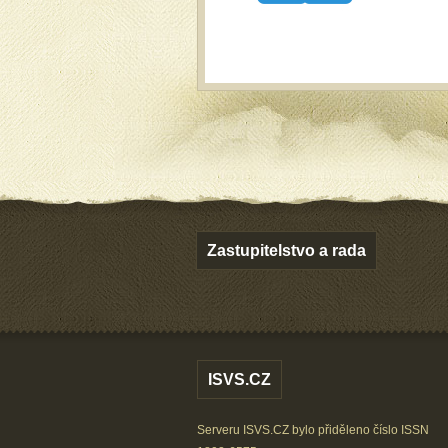
Zastupitelstvo a rada
ISVS.CZ
Serveru ISVS.CZ bylo přiděleno číslo ISSN