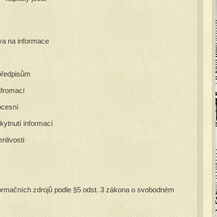
va na informace
předpisům
nfromací
ocesní
ytnutí informací
nlivosti
ormačních zdrojů podle §5 odst. 3 zákona o svobodném