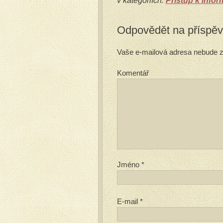
v kategoriích:
Přístup k info
Odpovědět na příspě
Vaše e-mailová adresa nebude z
Komentář
Jméno
*
E-mail
*