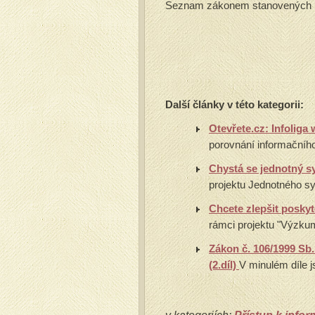
Seznam zákonem stanovených po
Další články v této kategorii:
Otevřete.cz: Infolig
porovnání informačníh
Chystá se jednotný s
projektu Jednotného sy
Chcete zlepšit posky
rámci projektu "Výzkum
Zákon č. 106/1999 Sb.
(2.díl)
V minulém díle js