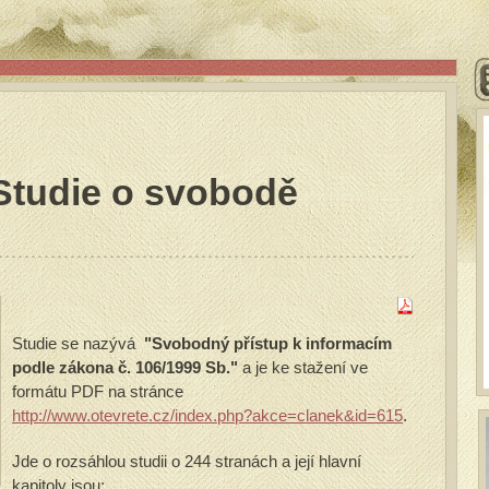
 Studie o svobodě
Studie se nazývá
"Svobodný přístup k informacím
podle zákona č. 106/1999 Sb."
a je ke stažení ve
formátu PDF na stránce
http://www.otevrete.cz/index.php?akce=clanek&id=615
.
Jde o rozsáhlou studii o 244 stranách a její hlavní
kapitoly jsou: