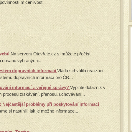
vinností mlčenlivosti
a webů
Na serveru Otevřete.cz si můžete přečíst
o obsahu vybraných...
ystém dopravních informací
Vláda schválila realizaci
stému dopravních informací pro ČR...
tování informací z veřejné správy?
Vyplňte dotazník v
 procesů získávání, přenosu, uchovávání...
: Nejčastější problémy při poskytování informací
me si nastínili, jak je možno informace...