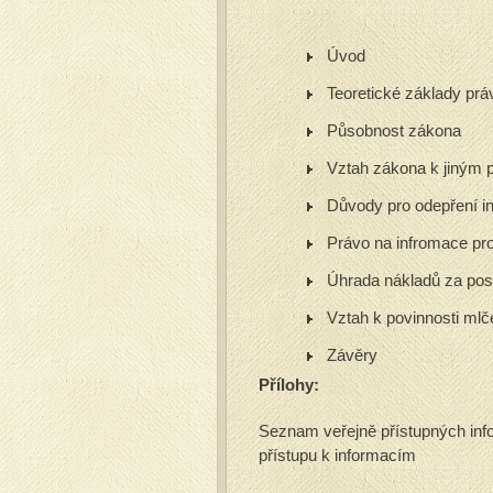
Úvod
Teoretické základy prá
Působnost zákona
Vztah zákona k jiným 
Důvody pro odepření i
Právo na infromace pr
Úhrada nákladů za posk
Vztah k povinnosti mlče
Závěry
Přílohy:
Seznam veřejně přístupných inf
přístupu k informacím