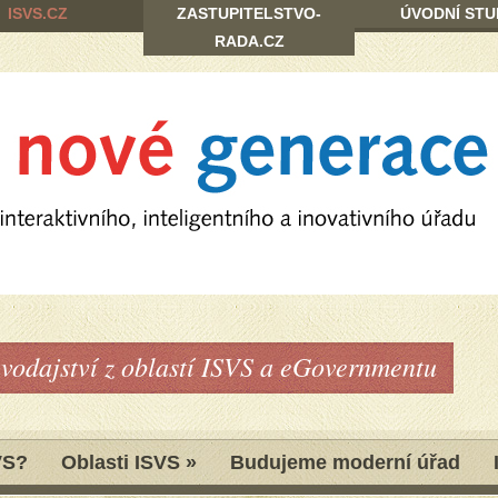
ISVS.CZ
ZASTUPITELSTVO-
ÚVODNÍ STU
RADA.CZ
avodajství z oblastí ISVS a eGovernmentu
VS?
Oblasti ISVS
»
Budujeme moderní úřad