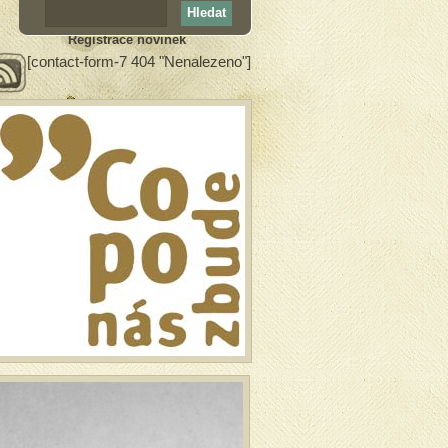
Registrace novinek
[contact-form-7 404 "Nenalezeno"]