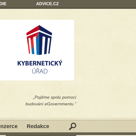
DIE
ADVICE.CZ
„Pojďme spolu pomoci
budování eGovernmentu.”
Inzerce
Redakce