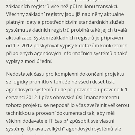
základních registrů více než půl milionu transakcí.
Všechny základní registry jsou již naplněny aktuálně
platnými daty a prostřednictvím standardních služeb
systému základních registrů probíhá také jejich trvalá
aktualizace. Systém základních registrů je připraven
od 1.7. 2012 poskytovat výpisy k dotazům konkrétních
připojených agendových informačních systémů a také
výpisy z moci úřední.
Nedostatek času pro komplexní dokončení projektu
se logicky promítlo v tom, že ne všech deset tisíc
agendových systémů bude připraveno a upraveno k 1.
červenci 2012. I přes obrovské úsilí managementu
tohoto projektu se nepodařilo včas zveřejnit veškerou
technickou a procesní dokumentaci tak, aby měli
všichni dodavatelé IT čas přizpůsobit své vlastní
systémy. Úprava „velkých“ agendových systémů ale