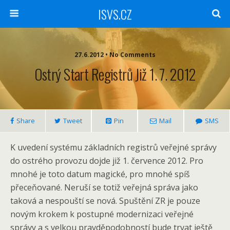
ISVS.CZ
27.6.2012 • No Comments
Ostrý Start Registrů Již 1. 7. 2012
Share
Tweet
Pin
Mail
SMS
K uvedení systému základních registrů veřejné správy
do ostrého provozu dojde již 1. července 2012. Pro
mnohé je toto datum magické, pro mnohé spíš
přeceňované. Neruší se totiž veřejná správa jako
taková a nespouští se nová. Spuštění ZR je pouze
novým krokem k postupné modernizaci veřejné
správy a s velkou pravděpodobností bude trvat ještě