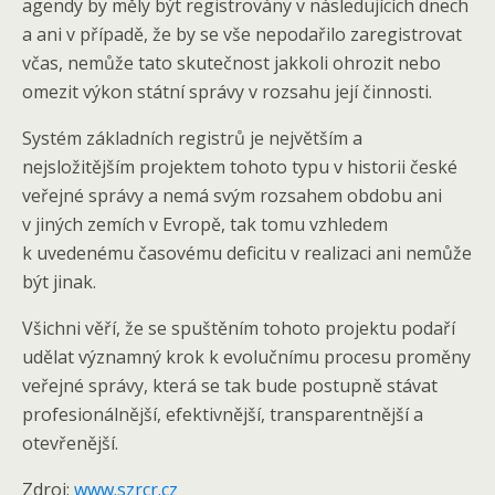
agendy by měly být registrovány v následujících dnech
a ani v případě, že by se vše nepodařilo zaregistrovat
včas, nemůže tato skutečnost jakkoli ohrozit nebo
omezit výkon státní správy v rozsahu její činnosti.
Systém základních registrů je největším a
nejsložitějším projektem tohoto typu v historii české
veřejné správy a nemá svým rozsahem obdobu ani
v jiných zemích v Evropě, tak tomu vzhledem
k uvedenému časovému deficitu v realizaci ani nemůže
být jinak.
Všichni věří, že se spuštěním tohoto projektu podaří
udělat významný krok k evolučnímu procesu proměny
veřejné správy, která se tak bude postupně stávat
profesionálnější, efektivnější, transparentnější a
otevřenější.
Zdroj:
www.szrcr.cz