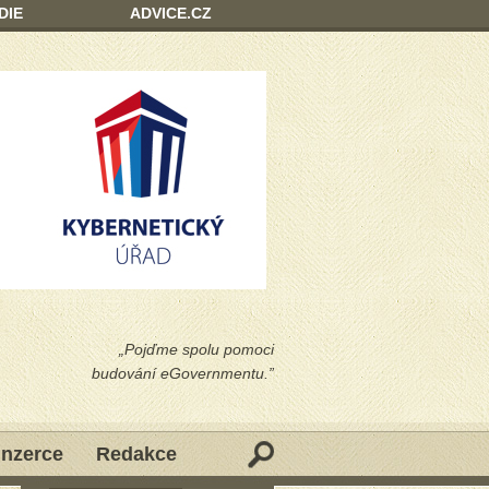
DIE
ADVICE.CZ
„Pojďme spolu pomoci
budování eGovernmentu.”
Inzerce
Redakce