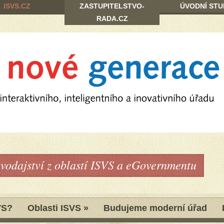
ISVS.CZ
ZASTUPITELSTVO-
ÚVODNÍ STU
RADA.CZ
avodajství z oblastí ISVS a eGovernmentu
VS?
Oblasti ISVS
»
Budujeme moderní úřad