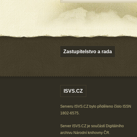
Zastupitelstvo a rada
ISVS.CZ
Serveru ISVS.CZ bylo přiděleno číslo ISSN
1802-6575.
Server ISVS.CZ je součástí
Digitálního
archivu
Národní knihovny ČR
.