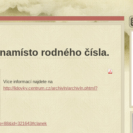
 namísto rodného čísla.
Více informací najdete na
http://lidovky.centrum.cz/archivln/archivln.phtml?
=88&id=321643#clanek