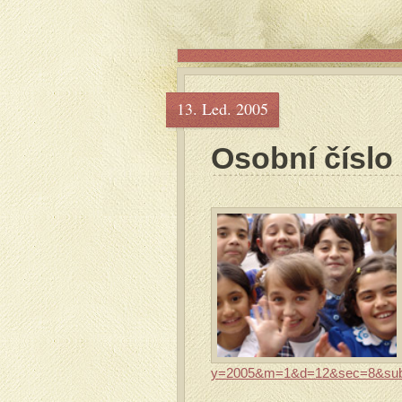
13. Led. 2005
Osobní číslo
y=2005&m=1&d=12&sec=8&sub