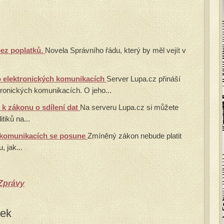
bez poplatků.
Novela Správního řádu, který by měl vejít v
 elektronických komunikacích
Server Lupa.cz přináší
ronických komunikacích. O jeho...
 k zákonu o sdílení dat
Na serveru Lupa.cz si můžete
tiků na...
. komunikacích se posune
Zmíněný zákon nebude platit
, jak...
Zprávy
vek