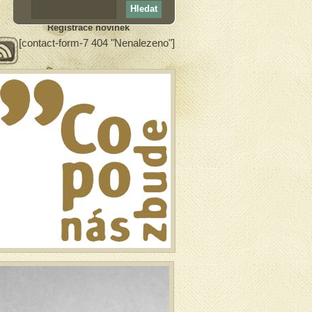
Registrace novinek
[contact-form-7 404 "Nenalezeno"]