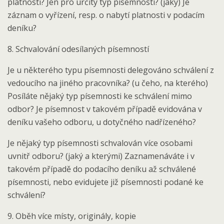
platnosti? Jen pro určitý typ písemností? (jaký) Je
záznam o vyřízení, resp. o nabytí platnosti v podacím
deníku?
8. Schvalování odesílaných písemností
Je u některého typu písemnosti delegováno schválení z
vedoucího na jiného pracovníka? (u čeho, na kterého)
Posíláte nějaký typ písemnosti ke schválení mimo
odbor? Je písemnost v takovém případě evidována v
deníku vašeho odboru, u dotyčného nadřízeného?
Je nějaký typ písemnosti schvalován více osobami
uvnitř odboru? (jaký a kterými) Zaznamenáváte i v
takovém případě do podacího deníku až schválené
písemnosti, nebo evidujete již písemnosti podané ke
schválení?
9. Oběh více místy, originály, kopie