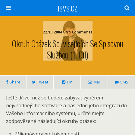
ISVS.CZ
22.10.2004 • No Comments
Okruh Otázek Souvisejících Se Spisovou
Službou (1. Díl)
Share
Tweet
Pin
Mail
SMS
Ještě dříve, než se budete zabývat výběrem
nejvhodnějšího software a následně jeho integrací do
Vašeho informačního systému, určitě mějte
zodpovězené následující okruhy otázek:
Příjem/vypravení písemností