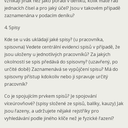
vznikají jinak než jako pořadí v deníku, kolik máte řad
jednacích čísel a pro jaký účel? Jsou v takovém případě
zaznamenána v podacím deníku?
4. Spisy
Kde se u vás ukládají jaké spisy? (u pracovníka,
spisovna) Vedete centrální evidenci spisů v případě, že
jsou uloženy u jednotlivých pracovníků? Za jakých
okolností se spis předává do spisovny? (uzavřený, po
určité době) Zaznamenává se vypůjčení spisu? Má do
spisovny přístup kdokoliv nebo ji spravuje určitý
pracovník?
Co je spojujícím prvkem spisů? Je spojování
víceúrovňové? (spisy složené ze spisů, balíky, kauzy) Jak
jsou řazeny, a udržujete nějaké rejstříky pro
vyhledávání podle jiného klíče než je fyzické řazení?