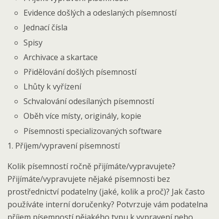
Evidence došlých a odeslaných písemností
Jednací čísla
Spisy
Archivace a skartace
Přidělování došlých písemností
Lhůty k vyřízení
Schvalování odesílaných písemností
Oběh více místy, originály, kopie
Písemnosti specializovaných software
1. Příjem/vypravení písemností
Kolik písemností ročně přijímáte/vypravujete?
Přijímáte/vypravujete nějaké písemnosti bez
prostřednictví podatelny (jaké, kolik a proč)? Jak často
používáte interní doručenky? Potvrzuje vám podatelna
příjem písemností nějakého typu k vypravení nebo