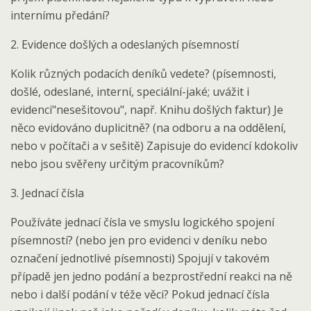
internímu předání?
2. Evidence došlých a odeslaných písemností
Kolik různých podacích deníků vedete? (písemnosti,
došlé, odeslané, interní, speciální-jaké; uvážit i
evidenci"nesešitovou", např. Knihu došlých faktur) Je
něco evidováno duplicitně? (na odboru a na oddělení,
nebo v počítači a v sešitě) Zapisuje do evidencí kdokoliv
nebo jsou svěřeny určitým pracovníkům?
3. Jednací čísla
Používáte jednací čísla ve smyslu logického spojení
písemností? (nebo jen pro evidenci v deníku nebo
označení jednotlivé písemnosti) Spojují v takovém
případě jen jedno podání a bezprostřední reakci na ně
nebo i další podání v téže věci? Pokud jednací čísla