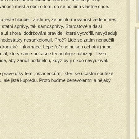
anosti měst a obcí o tom, co se po nich vlastně chce.
u ještě hlouběji, zjistíme, že neinformovanost vedení měst
k státní správy, tak samosprávy. Starostové a další
a „ti shora“ dodržování pravidel, které vytvořili, nevyžadují
a nedostatky nesankcionují. Proč? Lidé se zatím nenaučili
tronické“ informace. Lépe řečeno nejsou ochotni (nebo
ciál, který nám současné technologie nabízejí. Těžko
ce, aby zařídil podatelnu, když by ji nikdo nevyužíval.
e právě díky těm „osvícencům,“ kteří se účastní soutěže
, ale jistě kupředu. Proto buďme benevolentní a nějaký