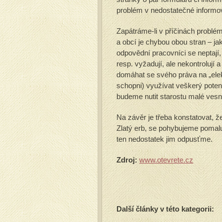
problém v nedostatečné informov
Zapátráme-li v příčinách problém
a obcí je chybou obou stran – ja
odpovědní pracovníci se neptají, 
resp. vyžadují, ale nekontrolují 
domáhat se svého práva na „elek
schopni) využívat veškerý poten
budeme nutit starostu malé vesni
Na závěr je třeba konstatovat, ž
Zlatý erb, se pohybujeme pomalu
ten nedostatek jim odpusťme.
Zdroj:
www.otevrete.cz
Další články v této kategorii: