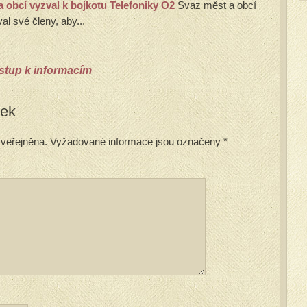
a obcí vyzval k bojkotu Telefoniky O2
Svaz měst a obcí
l své členy, aby...
ístup k informacím
vek
veřejněna.
Vyžadované informace jsou označeny
*