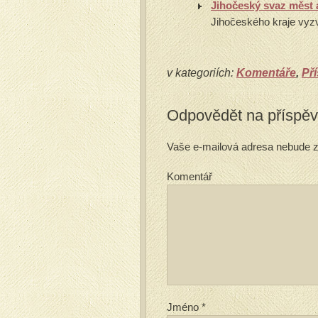
Jihočeský svaz měst 
Jihočeského kraje vyzva
v kategoriích:
Komentáře
,
Př
Odpovědět na příspě
Vaše e-mailová adresa nebude z
Komentář
Jméno
*