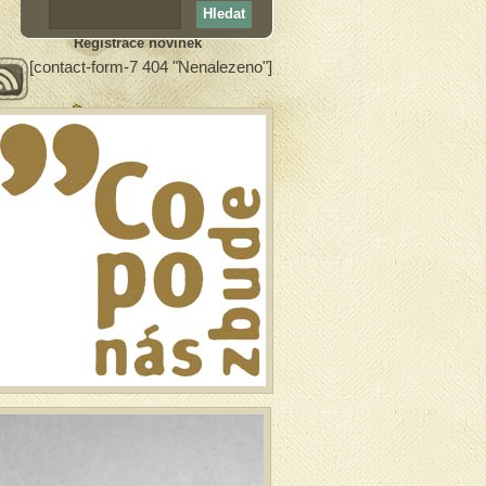
Registrace novinek
[contact-form-7 404 "Nenalezeno"]