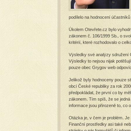
podílelo na hodnocení účastníků 
Úkolem Otevřete.cz bylo vyhodno
zákonem č. 106/1999 Sb., o svob
kritérií, které rozhodovalo o celk
Výsledky své analýzy sdružení O
Výsledky to nejsou nijak potěšu
pouze obec Grygov web odpovídají
Jelikož byly hodnoceny pouze st
obcí České republiky za rok 2008
předpokládat, že první co by měl 
zákonem. Tím spíš, že se jedná
informace jsou přirozeně to, co 
Otázka je, v čem je problém. Je e
Finanční prostředky asi také ne
stránky o pár formulářů či infor