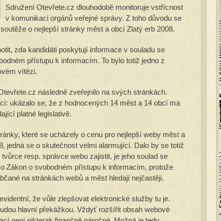
Sdružení Otevřete.cz dlouhodobě monitoruje vstřícnost
v komunikaci orgánů veřejné správy. Z toho důvodu se
soutěže o nejlepší stránky měst a obcí Zlatý erb 2008.
tit, zda kandidáti poskytují informace v souladu se
odném přístupu k informacím. To bylo totiž jedno z
ovém vítězi.
tevřete.cz následně zveřejnilo na svých stránkách.
jící: ukázalo se, že z hodnocených 14 měst a 14 obcí má
cí platné legislativě.
ránky, které se ucházely o cenu pro nejlepší weby měst a
, jedná se o skutečnost velmi alarmující. Dalo by se totiž
tvůrce resp. správce webu zajistit, je jeho soulad se
 o Zákon o svobodném přístupu k informacím, protože
občané na stránkách webů a měst hledají nejčastěji.
videntní, že vůle zlepšovat elektronické služby tu je.
budou hlavní překážkou. Vždyť rozšířit obsah webové
mací není nikterak finančně náročné. Možná je tedy