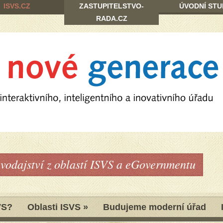
ISVS.CZ
ZASTUPITELSTVO-
ÚVODNÍ STU
RADA.CZ
avodajství z oblastí ISVS a eGovernmentu
VS?
Oblasti ISVS
»
Budujeme moderní úřad