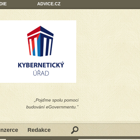
DIE
ADVICE.CZ
„Pojďme spolu pomoci
budování eGovernmentu.”
Inzerce
Redakce