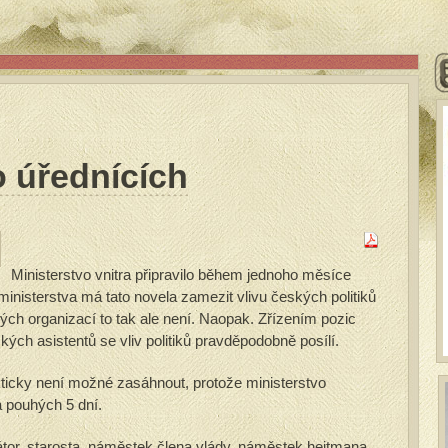
 úřednících
Ministerstvo vnitra připravilo během jednoho měsíce
inisterstva má tato novela zamezit vlivu českých politiků
ých organizací to tak ale není. Naopak. Zřízením pozic
kých asistentů se vliv politiků pravděpodobně posílí.
ticky není možné zasáhnout, protože ministerstvo
a pouhých 5 dní.
átor, starosta, náměstek člena vlády, náměstek hejtmana,