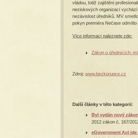
vládou, totiž zajištění profesion
neziskových organizací vychází 
nezávislost úředníků. MV smetlo
pokyn premiéra Nečase odmítlo 
Více informací naleznete zde:
Zákon o úřednících: mís
Zdroj:
www.bezkorupce.cz
Další články v této kategorii:
Byl vydán nový zákon
2012 zákon č. 167/2012
eGovernment Act jde