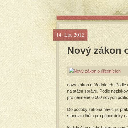
14. Lis. 2012
Nový zákon o
nový zákon o úřednících. Podle m
na státní správu. Podle neziskov
pro nejméně 6 500 nových politic
Do podoby zákona navíc již prak
stanovilo lhůtu pro připomínky n
Každý člen vlády, hejtman, prim