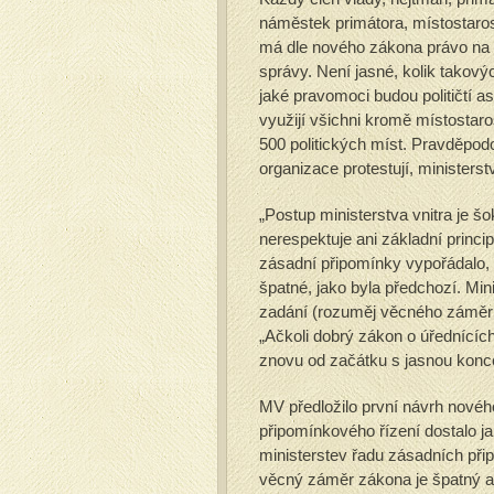
náměstek primátora, místostar
má dle nového zákona právo na 
správy. Není jasné, kolik takový
jaké pravomoci budou političtí a
využijí všichni kromě místostaro
500 politických míst. Pravděpo
organizace protestují, ministerst
„Postup ministerstva vnitra je š
nerespektuje ani základní princi
zásadní připomínky vypořádalo,
špatné, jako byla předchozí. Min
zadání (rozuměj věcného záměru
„Ačkoli dobrý zákon o úřednících
znovu od začátku s jasnou konce
MV předložilo první návrh nové
připomínkového řízení dostalo ja
ministerstev řadu zásadních při
věcný záměr zákona je špatný a