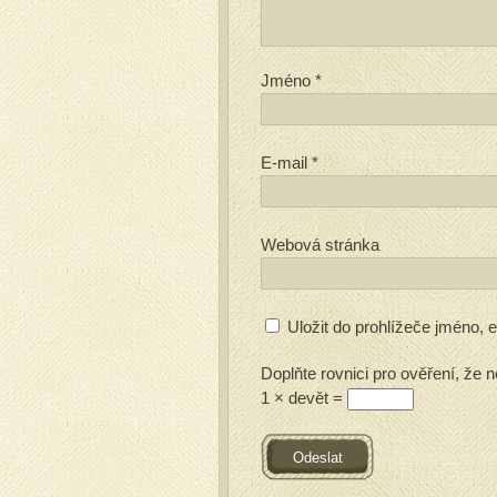
Jméno
*
E-mail
*
Webová stránka
Uložit do prohlížeče jméno,
Doplňte rovnici pro ověření, že n
1 × devět =