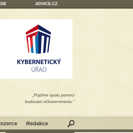
DIE
ADVICE.CZ
„Pojďme spolu pomoci
budování eGovernmentu.”
Inzerce
Redakce