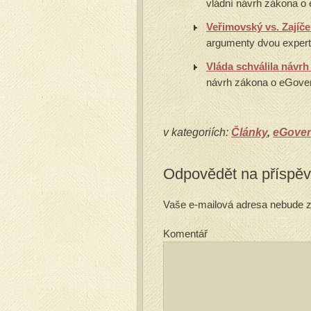
vládní návrh zákona o 
Veřimovský vs. Zajíč
argumenty dvou expert
Vláda schválila návr
návrh zákona o eGovern
v kategoriích:
Články
,
eGove
Odpovědět na příspě
Vaše e-mailová adresa nebude z
Komentář