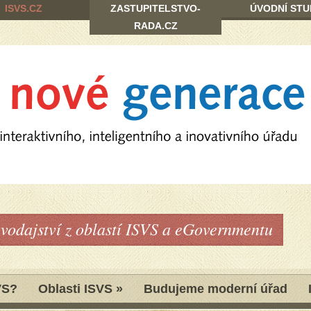
ISVS.CZ
ZASTUPITELSTVO-
ÚVODNÍ STU
RADA.CZ
avodajství z oblastí ISVS a eGovernmentu
VS?
Oblasti ISVS
»
Budujeme moderní úřad