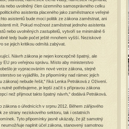
osta nebo uvolněný člen územního samosprávného celku
politického asistenta placeného jako zaměstnance veřejné
chto asistentů bude moci politik ze zákona zaměstnat, ani
sistenti mít. Pokud možnost zaměstnat jednoho asistenta
stů nebo uvolněných zastupitelů, vytvoří se minimálně 6
dobně tedy bude počet ještě mnohem vyšší. Neziskové
vo se jejich kritikou odmítá zabývat.
okující. Návrh zákona je nejen koncepčně špatný, ale
py EU pro veřejnou správu. Místo aby ministerstvo
 obešlo je vypracováním nové verze zákona, stejně
isterstvo se vyjádřilo, že připomínky nad rámec jejich
 zákona) nebude řešit,“ říká Lenka Petráková z Oživení.
 nutně potřebujeme, je lepší začít s přípravou zákona
pcí než přijmout takto špatný návrh,“ dodává Petráková.
ho zákona o úřednících v srpnu 2012. Během zářijového
k ze strany neziskového sektoru, tak i ostatních
pomínek. Tyto připomínky jasně ukázaly, že již samotný
 neumožňuje naplnit účel zákona, stanovený samotnou