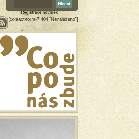
Registrace novinek
[contact-form-7 404 "Nenalezeno"]