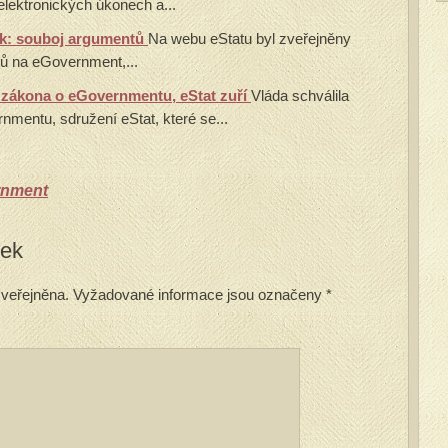
elektronických úkonech a...
ek: souboj argumentů
Na webu eStatu byl zveřejněny
ů na eGovernment,...
h zákona o eGovernmentu, eStat zuří
Vláda schválila
mentu, sdružení eStat, které se...
rnment
vek
veřejněna.
Vyžadované informace jsou označeny
*