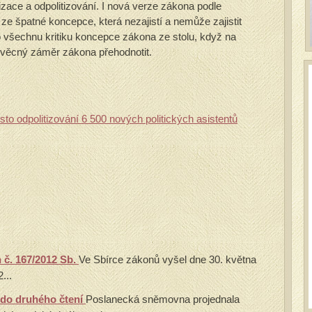
alizace a odpolitizování. I nová verze zákona podle
ze špatné koncepce, která nezajistí a nemůže zajistit
 všechnu kritiku koncepce zákona ze stolu, když na
věcný záměr zákona přehodnotit.
to odpolitizování 6 500 nových politických asistentů
 č. 167/2012 Sb.
Ve Sbírce zákonů vyšel dne 30. května
...
 do druhého čtení
Poslanecká sněmovna projednala