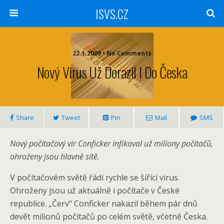
ISVS.CZ
22.1.2009 • No Comments
Nový Virus Už Dorazil I Do Česka
Share
Tweet
Pin
Mail
SMS
Nový počítačový vir Conficker infikoval už miliony počítačů,
ohroženy jsou hlavně sítě.
V počítačovém světě řádí rychle se šířící virus.
Ohroženy jsou už aktuálně i počítače v České
republice. „Červ“ Conficker nakazil během pár dnů
devět milionů počítačů po celém světě, včetně Česka.