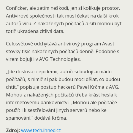
Conficker, ale zatím neškodí, jen si kolíkuje prostor.
Antivirové společnosti tak musí čekat na další krok
autorů viru. Z nakažených počítačů a sítí mohou být
totiž ukradena citlivá data.
Celosvětově odchytává antivirový program Avast
stovky tisíc nakažených počítačů denně. Podobně s
virem bojují i v AVG Technologies.
„Jde doslova o epidemii, autoři si budují armádu
počítačů, s nimiž si pak budou moci dělat, co budou
chtít,“ popisuje postup hackerů Pavel Krčma z AVG.
Mohou z nakažených počítačů třeba krást hesla k
internetovému bankovnictví. „Mohou ale počítače
použít i k sestřelování jiných serverů nebo ke
spamování,“ dodává Krčma.
Zdroj:
www.tech.ihned.cz