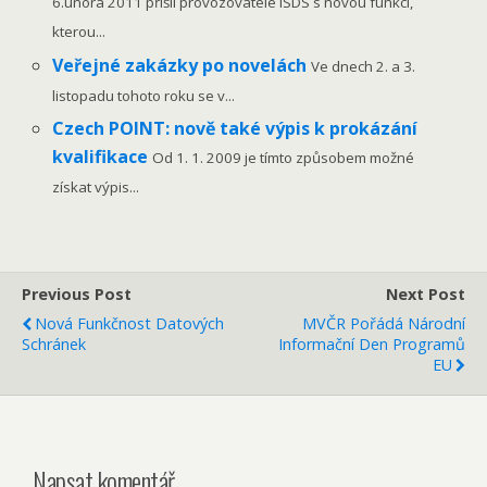
6.února 2011 přišli provozovatelé ISDS s novou funkcí,
kterou...
Veřejné zakázky po novelách
Ve dnech 2. a 3.
listopadu tohoto roku se v...
Czech POINT: nově také výpis k prokázání
kvalifikace
Od 1. 1. 2009 je tímto způsobem možné
získat výpis...
Previous Post
Next Post
Nová Funkčnost Datových
MVČR Pořádá Národní
Schránek
Informační Den Programů
EU
Napsat komentář