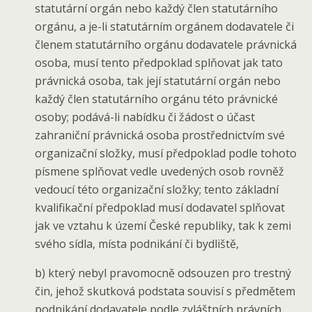
statutární orgán nebo každý člen statutárního
orgánu, a je-li statutárním orgánem dodavatele či
členem statutárního orgánu dodavatele právnická
osoba, musí tento předpoklad splňovat jak tato
právnická osoba, tak její statutární orgán nebo
každý člen statutárního orgánu této právnické
osoby; podává-li nabídku či žádost o účast
zahraniční právnická osoba prostřednictvím své
organizační složky, musí předpoklad podle tohoto
písmene splňovat vedle uvedených osob rovněž
vedoucí této organizační složky; tento základní
kvalifikační předpoklad musí dodavatel splňovat
jak ve vztahu k území České republiky, tak k zemi
svého sídla, místa podnikání či bydliště,
b) který nebyl pravomocně odsouzen pro trestný
čin, jehož skutková podstata souvisí s předmětem
podnikání dodavatele podle zvláštních právních