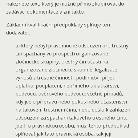
naleznete text, který je možné přímo zkopírovat do
zadávací dokumentace a zní takto:
Základní kvalifikační předpoklady splňuje ten
dodavatel,
a) který nebyl pravomocně odsouzen pro trestný
čin spáchaný ve prospěch organizované
zločinecké skupiny, trestný čin účasti na
organizované zločinecké skupině, legalizace
výnosů z trestné činnosti, podílnictví, přijetí
úplatku, podplacení, nepřímého úplatkářství,
podvodu, úvěrového podvodu, včetně případů,
kdy jde o přípravu nebo pokus nebo účastenství
na takovém trestném činu, nebo došlo k zahlazení
odsouzení za spáchání takového trestného činu;
jde-li o právnickou osobu, musí tento předpoklad
splňovat jak tato právnická osoba, tak její