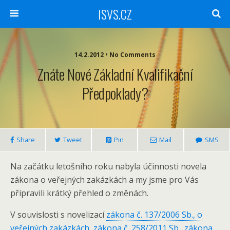
ISVS.CZ
14.2.2012 • No Comments
Znáte Nové Základní Kvalifikační
Předpoklady?
Share
Tweet
Pin
Mail
SMS
Na začátku letošního roku nabyla účinnosti novela
zákona o veřejných zakázkách a my jsme pro Vás
připravili krátký přehled o změnách.
V souvislosti s novelizací
zákona č. 137/2006 Sb., o
veřejných zakázkách
,
zákona č. 258/2011 Sb.
,
zákona