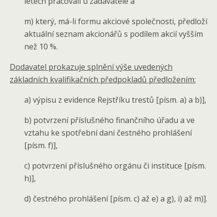
letech pracovali u zadavatele a
m) který, má-li formu akciové společnosti, předloží
aktuální seznam akcionářů s podílem akcií vyšším
než 10 %.
Dodavatel prokazuje splnění výše uvedených
základních kvalifikačních předpokladů předložením:
a) výpisu z evidence Rejstříku trestů [písm. a) a b)],
b) potvrzení příslušného finančního úřadu a ve
vztahu ke spotřební dani čestného prohlášení
[písm. f)],
c) potvrzení příslušného orgánu či instituce [písm.
h)],
d) čestného prohlášení [písm. c) až e) a g), i) až m)].