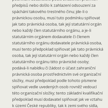
předpisů nebo došlo k zahlazení odsouzení za
spáchání takového trestného činu; jde-li o
právnickou osobu, musí tuto podmínku splňovat
jak tato právnická osoba, tak její statutární orgán
nebo každý člen statutárního orgánu, a je-li
statutárním orgánem dodavatele či členem
statutárního orgánu dodavatele právnická osoba,
musí tento předpoklad splňovat jak tato právnická
osoba, tak její statutární orgán nebo každý člen
statutárního orgánu této právnické osoby;
podává-li nabídku či žádost o účast zahraniční
právnická osoba prostřednictvím své organizační
složky, musí předpoklad podle tohoto písmene
splňovat vedle uvedených osob rovněž vedoucí
této organizační složky; tento základní kvalifikační
předpoklad musí dodavatel splňovat jak ve vztahu
k území České republiky, tak k zemi svého sídla,