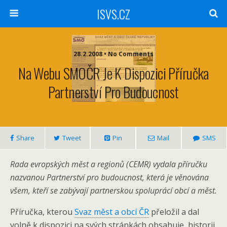
ISVS.CZ
28.2.2008 • No Comments
Na Webu SMOČR Je K Dispozici Příručka
Partnerství Pro Budoucnost
Share
Tweet
Pin
Mail
SMS
Rada evropských měst a regionů (CEMR) vydala příručku
nazvanou Partnerství pro budoucnost, která je věnována
všem, kteří se zabývají partnerskou spoluprácí obcí a měst.
Příručka, kterou
Svaz měst a obcí ČR
přeložil a dal
volně k dispozici na svých stránkách obsahuje historii