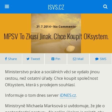
ISVS.CZ
31.7.2014 • No Comments
MPSV To Zkusí Jinak. Chce Koupit OKsystem.
Share
Tweet
Pin
Mail
SMS
Ministerstvo práce a sociálních věcí se vydalo jinou
cestou, než ostatní úřady. Chce koupit společnost
OKsystem, která s prodejem souhlasí.
Informuje o tom dnes server
iDNES.cz
.
Ministryně Michaela Marksová si uvědomuje, že jde o