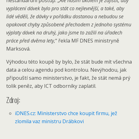
nestandardní postup: „
Ale naším úkolem je zajistit, aby
vyplácení dávek bylo pro stát co nejlevnější, a také, aby
lidé věděli, že dávky v pořádku dostanou a nebudou se
opakovat chyby způsobené přechodem z jednoho systému
výplaty dávek na druhý, jako jsme to zažili na úřadech
práce před dvěma lety,
“ řekla MF DNES ministryně
Marksová.
Výhodou této koupě by bylo, že stát bude mít všechna
data a celou agendu pod kontrolou. Nevýhodou, jak
připouští samo ministerstvo, je fakt, že stát nemá prý
tolik peněz, aby ICT odborníky zaplatil.
Zdroj:
iDNES.cz: Ministerstvo chce koupit firmu, jež
zlomila vaz ministru Drábkovi