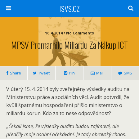
ISVS.CZ
16.4.2014 • No Comments
MPSV Promarnilo Miliardu Za Nákup ICT
Share
Tweet
Pin
Mail
SMS
V úterý 15. 4. 2014 byly zveřejněny výsledky auditu na
Ministerstvu práce a sociálních věcí. Audit potvrdil, že
kvůli špatnému hospodaření přišlo ministerstvo o
miliardu korun. Kdo za to nese odpovědnost?
„
Čekali jsme, že výsledky auditu budou zajímavé, ale
předčily moje osobní očekávání. Je tady obrovský chaos.