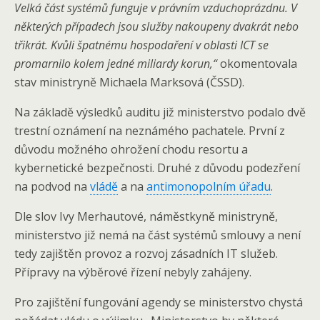
Velká část systémů funguje v právním vzduchoprázdnu. V
některých případech jsou služby nakoupeny dvakrát nebo
třikrát. Kvůli špatnému hospodaření v oblasti ICT se
promarnilo kolem jedné miliardy korun
,“
okomentovala
stav ministryně Michaela Marksová (ČSSD).
Na základě výsledků auditu již ministerstvo podalo dvě
trestní oznámení na neznámého pachatele. První z
důvodu možného ohrožení chodu resortu a
kybernetické bezpečnosti. Druhé z důvodu podezření
na podvod na
vládě
a na
antimonopolním úřadu
.
Dle slov Ivy Merhautové, náměstkyně ministryně,
ministerstvo již nemá na část systémů smlouvy a není
tedy zajištěn provoz a rozvoj zásadních IT služeb.
Přípravy na výběrové řízení nebyly zahájeny.
Pro zajištění fungování agendy se ministerstvo chystá