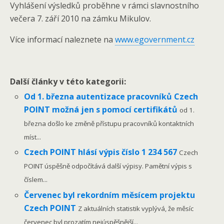
Vyhlášení výsledků proběhne v rámci slavnostního
večera 7. září 2010 na zámku Mikulov.
Více informací naleznete na
www.egovernment.cz
Další články v této kategorii:
Od 1. března autentizace pracovníků Czech
POINT možná jen s pomocí certifikátů
od 1.
března došlo ke změně přístupu pracovníků kontaktních
míst...
Czech POINT hlásí výpis číslo 1 234 567
Czech
POINT úspěšně odpočítává další výpisy. Pamětní výpis s
číslem...
Červenec byl rekordním měsícem projektu
Czech POINT
Z aktuálních statistik vyplývá, že měsíc
červenec byl prozatím nejúspěšnější...