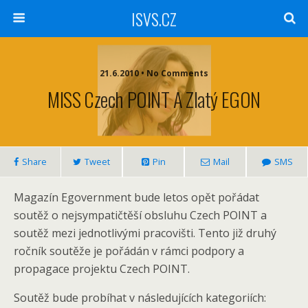
ISVS.CZ
21.6.2010 • No Comments
MISS Czech POINT A Zlatý EGON
Share
Tweet
Pin
Mail
SMS
Magazín Egovernment bude letos opět pořádat
soutěž o nejsympatičtěší obsluhu Czech POINT a
soutěž mezi jednotlivými pracovišti. Tento již druhý
ročník soutěže je pořádán v rámci podpory a
propagace projektu Czech POINT.
Soutěž bude probíhat v následujících kategoriích: