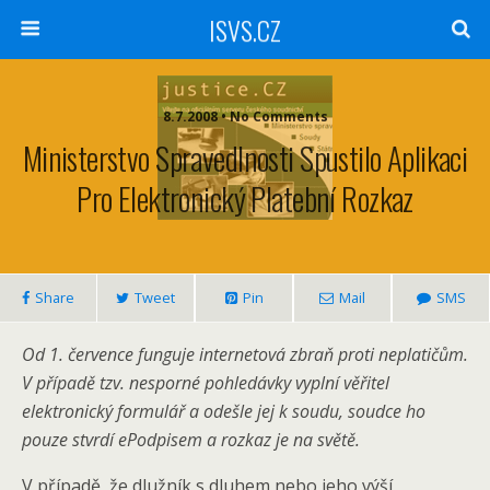
ISVS.CZ
8.7.2008 • No Comments
Ministerstvo Spravedlnosti Spustilo Aplikaci
Pro Elektronický Platební Rozkaz
Share
Tweet
Pin
Mail
SMS
Od 1. července funguje internetová zbraň proti neplatičům.
V případě tzv. nesporné pohledávky vyplní věřitel
elektronický formulář a odešle jej k soudu, soudce ho
pouze stvrdí ePodpisem a rozkaz je na světě.
V případě, že dlužník s dluhem nebo jeho výší