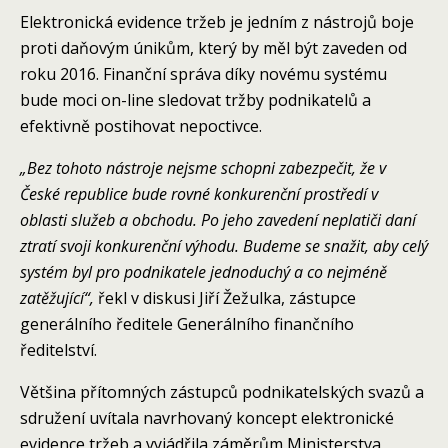
Elektronická evidence tržeb je jedním z nástrojů boje
proti daňovým únikům, který by měl být zaveden od
roku 2016. Finanční správa díky novému systému
bude moci on-line sledovat tržby podnikatelů a
efektivně postihovat nepoctivce.
„Bez tohoto nástroje nejsme schopni zabezpečit, že v
České republice bude rovné konkurenční prostředí v
oblasti služeb a obchodu. Po jeho zavedení neplatiči daní
ztratí svoji konkurenční výhodu. Budeme se snažit, aby celý
systém byl pro podnikatele jednoduchý a co nejméně
zatěžující“,
řekl v diskusi Jiří Žežulka, zástupce
generálního ředitele Generálního finančního
ředitelství.
Většina přítomných zástupců podnikatelských svazů a
sdružení uvítala navrhovaný koncept elektronické
evidence tržeb a vyjádřila záměrům Ministerstva