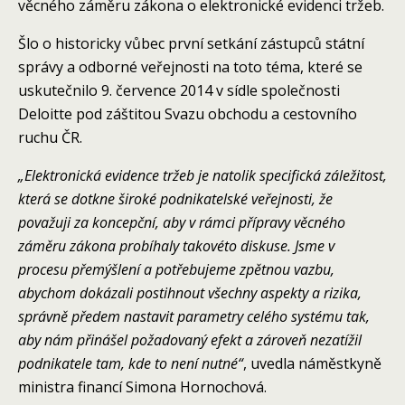
věcného záměru zákona o elektronické evidenci tržeb.
Šlo o historicky vůbec první setkání zástupců státní
správy a odborné veřejnosti na toto téma, které se
uskutečnilo 9. července 2014 v sídle společnosti
Deloitte pod záštitou Svazu obchodu a cestovního
ruchu ČR.
„Elektronická evidence tržeb je natolik specifická záležitost,
která se dotkne široké podnikatelské veřejnosti, že
považuji za koncepční, aby v rámci přípravy věcného
záměru zákona probíhaly takovéto diskuse. Jsme v
procesu přemýšlení a potřebujeme zpětnou vazbu,
abychom dokázali postihnout všechny aspekty a rizika,
správně předem nastavit parametry celého systému tak,
aby nám přinášel požadovaný efekt a zároveň nezatížil
podnikatele tam, kde to není nutné“
, uvedla náměstkyně
ministra financí Simona Hornochová.