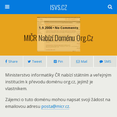
ISVS.CZ
1.9.2006 • No Comments
MIČR Nabízí Doménu Org.cz
Share
Tweet
Pin
Mail
SMS
Ministerstvo informatiky ČR nabízí státním a veřejným
institucím k převodu doménu org.cz, jejímž je
vlastníkem.
Zájemci o tuto doménu mohou napsat svoji žádost na
emailovou adresu
posta@micr.cz
.