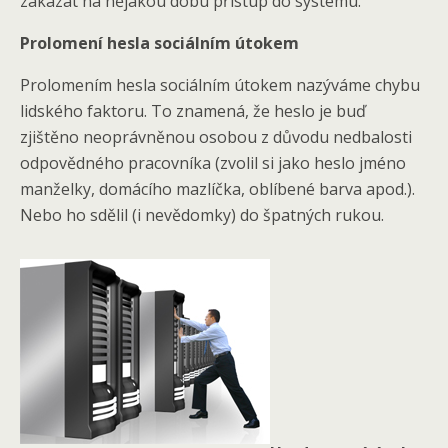
zakázat na nějakou dobu přístup do systému.
Prolomení hesla sociálním útokem
Prolomením hesla sociálním útokem nazýváme chybu
lidského faktoru. To znamená, že heslo je buď
zjištěno neoprávněnou osobou z důvodu nedbalosti
odpovědného pracovníka (zvolil si jako heslo jméno
manželky, domácího mazlíčka, oblíbené barva apod.).
Nebo ho sdělil (i nevědomky) do špatných rukou.