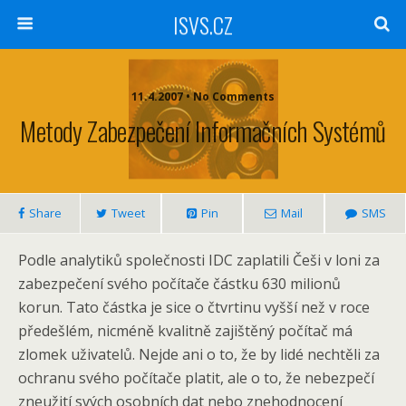
ISVS.CZ
11.4.2007 • No Comments
Metody Zabezpečení Informačních Systémů
Share
Tweet
Pin
Mail
SMS
Podle analytiků společnosti IDC zaplatili Češi v loni za
zabezpečení svého počítače částku 630 milionů
korun. Tato částka je sice o čtvrtinu vyšší než v roce
předešlém, nicméně kvalitně zajištěný počítač má
zlomek uživatelů. Nejde ani o to, že by lidé nechtěli za
ochranu svého počítače platit, ale o to, že nebezpečí
zneužití svých osobních dat nebo znehodnocení