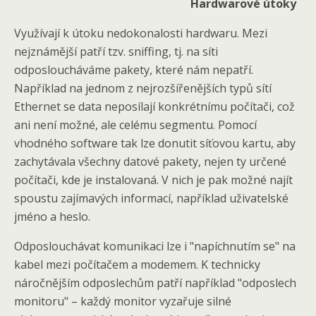
Hardwarové útoky
Využívají k útoku nedokonalosti hardwaru. Mezi
nejznámější patří tzv. sniffing, tj. na síti
odposloucháváme pakety, které nám nepatří.
Například na jednom z nejrozšířenějších typů sítí
Ethernet se data neposílají konkrétnímu počítači, což
ani není možné, ale celému segmentu. Pomocí
vhodného software tak lze donutit síťovou kartu, aby
zachytávala všechny datové pakety, nejen ty určené
počítači, kde je instalovaná. V nich je pak možné najít
spoustu zajímavých informací, například uživatelské
jméno a heslo.
Odposlouchávat komunikaci lze i "napíchnutím se" na
kabel mezi počítačem a modemem. K technicky
náročnějším odposlechům patří například "odposlech
monitoru" – každý monitor vyzařuje silné