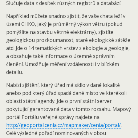
Slučuje data z desítek různých registrů a databází.
Například můžete snadno zjistit, že vaše chata leží v
území CHKO, jaký je průměrný výkon větru (pokud
pomýšlíte na stavbu větrné elektrárny), zjistíte
geologickou prozkoumanost, staré ekologické zátěže
atd. Jde o 14 tematických vrstev z ekologie a geologie,
a obsahuje také informace o územně správním
členění. Umožňuje měření vzdálenosti i v blízkém
detailu.
Nabízí zjištění, který úřad má sídlo v dané lokalitě
anebo pod který úřad spadá dané místo ve kterékoli
oblasti státní agendy. Jde o první státní server
pokytující garantovaná data v tomto rozsahu. Mapový
portál Portálu veřejné správy najdete na
http://geoportal.cenia.cz/mapmaker/cenia/portal/
.
Celé výsledné pořadí nominovaných v obou