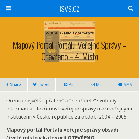
ISVS.CZ
29.9.2005 • No Comments
Mapový Portál Portálu Veřejné Správy –
Otevřeno – 4. Místo
Share
Tweet
Pin
Mail
SMS
Ocenila největší "přátele" a "nepřátele" svobody
informací a otevřenosti veřejné správy mezi veřejnými
institucemi v České republice za období 2004 – 2005.
Mapový portál Portálu veřejné správy obsadil
čtvrté místo v kategorii OTEVŘENO.