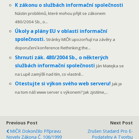
K zákonu o službách informační společnosti
Nástin problémů, které mohou přijít se zákonem
480/2004 Sb., o...
Úkoly a plány EU v oblasti informační
společnosti.
Stránky MIČR upozorňují na závěry a
doporučení konference Rethinking the...
Shrnutí zák. 480/2004 Sb., o některých
službách informační společnosti
Ján Matejka se
na Lupě zamýšlí nad tím, co vlastně...
Otestujte si výkon svého web serveru!
Jak je
na tom náš www server s výkonem? Jak zjistíme,...
Previous Post
Next Post
MIČR Dokončilo Přípravu
Zrušen Stadard Pro E-
Novely Zákona Č. 106/1999
Podatelny A Tvorbu