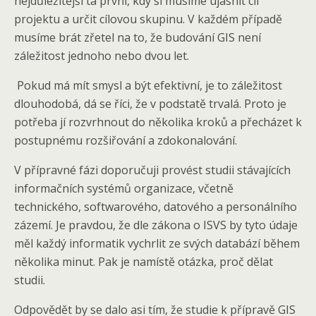
nejdůležitější ta první, kdy si musíme ujasnit cíl
projektu a určit cílovou skupinu. V každém případě
musíme brát zřetel na to, že budování GIS není
záležitost jednoho nebo dvou let.
Pokud má mít smysl a být efektivní, je to záležitost
dlouhodobá, dá se říci, že v podstatě trvalá. Proto je
potřeba jí rozvrhnout do několika kroků a přecházet k
postupnému rozšiřování a zdokonalování.
V přípravné fázi doporučuji provést studii stávajících
informačních systémů organizace, včetně
technického, softwarového, datového a personálního
zázemí. Je pravdou, že dle zákona o ISVS by tyto údaje
měl každý informatik vychrlit ze svých databází během
několika minut. Pak je namístě otázka, proč dělat
studii.
Odpovědět by se dalo asi tím, že studie k přípravě GIS