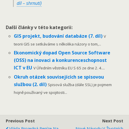
díl – shrnutí)
Další články v této kategorii:
GIS projekt, budování databáze (7. díl)
V
teorii GIS se setkáváme s několika názory o tom,...
Ekonomický dopad Open Source Software
(OSS) na inovaci a konkurenceschopnost
ICT v EU
V Úředním věstníku EU S 65 ze dne 2. 4....
Okruh otázek souvisejících se spisovou
službou (2. díl)
Spisová služba (dále SSL) je pojmem
hojně používaný ve spojitosti...
Previous Post
Next Post
Vláda Projedná Peníze Na
Nové Návody V Životních