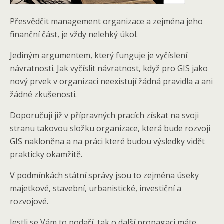
Přesvědčit management organizace a zejména jeho
finanční část, je vždy nelehký úkol.
Jediným argumentem, který funguje je vyčíslení
návratnosti. Jak vyčíslit návratnost, když pro GIS jako
nový prvek v organizaci neexistují žádná pravidla a ani
žádné zkušenosti.
Doporučuji již v přípravných pracích získat na svoji
stranu takovou složku organizace, která bude rozvoji
GIS nakloněna a na práci které budou výsledky vidět
prakticky okamžitě.
V podmínkách státní správy jsou to zejména úseky
majetkové, stavební, urbanistické, investiční a
rozvojové.
Jestli se Vám to podaří, tak o další propagaci máte