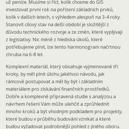
už peníze. Musíme si říct, kolik chceme do GIS
investovat první rok na pořízení základních prvků,
kolik v dalších letech, s výhledem alespoň na 3-4 roky.
Stanovit cílový stav na delší období je složitější z
důvodu technického rozvoje a ze změn, které vyplývají
z legislativy. Nic méně z hlediska úkolů, které
potřebujeme plnit, lze tento harmonogram načrtnou
zhruba na 6-8 let.
Komplexní materiál, který obsahuje vyjmenované tři
kroky, by měl plnit úlohu jakéhosi návodu, jak
rámcově postupovat a měl by být i základním
materiálem pro získávání finančních prostředků.
Dobře a komplexně připravená studie s analýzou a
návrhem řešení Vám může ulehčit a zprůhlednit
mnoho kroků a být vhodným podkladem pro projekty,
které budou v průběhu budování vznikat a které
budou vyžadovat podrobnější pohled z jiného oboru.