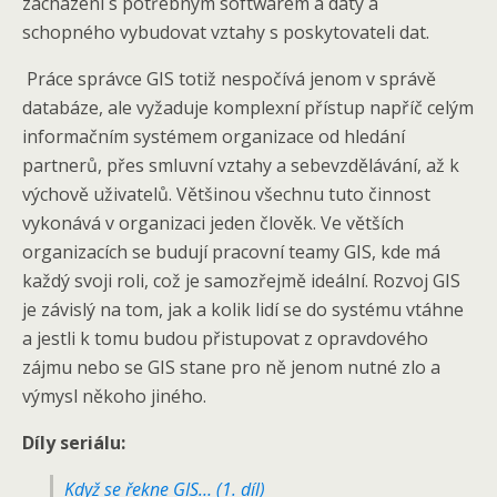
zacházení s potřebným softwarem a daty a
schopného vybudovat vztahy s poskytovateli dat.
Práce správce GIS totiž nespočívá jenom v správě
databáze, ale vyžaduje komplexní přístup napříč celým
informačním systémem organizace od hledání
partnerů, přes smluvní vztahy a sebevzdělávání, až k
výchově uživatelů. Většinou všechnu tuto činnost
vykonává v organizaci jeden člověk. Ve větších
organizacích se budují pracovní teamy GIS, kde má
každý svoji roli, což je samozřejmě ideální. Rozvoj GIS
je závislý na tom, jak a kolik lidí se do systému vtáhne
a jestli k tomu budou přistupovat z opravdového
zájmu nebo se GIS stane pro ně jenom nutné zlo a
výmysl někoho jiného.
Díly seriálu:
Když se řekne GIS… (1. díl)