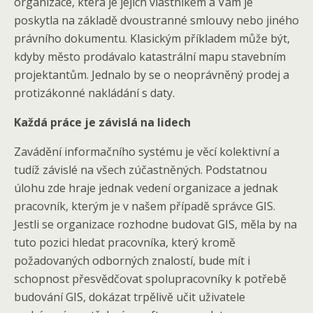
organizace, která je jejich vlastníkem a Vám je
poskytla na základě dvoustranné smlouvy nebo jiného
právního dokumentu. Klasickým příkladem může být,
kdyby město prodávalo katastrální mapu stavebním
projektantům. Jednalo by se o neoprávněný prodej a
protizákonné nakládání s daty.
Každá práce je závislá na lidech
Zavádění informačního systému je věcí kolektivní a
tudíž závislé na všech zúčastněných. Podstatnou
úlohu zde hraje jednak vedení organizace a jednak
pracovník, kterým je v našem případě správce GIS.
Jestli se organizace rozhodne budovat GIS, měla by na
tuto pozici hledat pracovníka, který kromě
požadovaných odborných znalostí, bude mít i
schopnost přesvědčovat spolupracovníky k potřebě
budování GIS, dokázat trpělivě učit uživatele