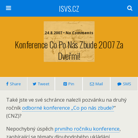
ISVS.CZ
24.8.2007 • No Comments
Konference Co Po Nás Zbude 2007 Za
Dveřmi!
Share
Tweet
Pin
Mail
SMS
Také jste ve své schránce nalezli pozvánku na druhý
ročník
odborné konference „Co po nás zbude?
“
(CNZ)?
Nepochybný úspěch
prvního ročníku konference
,
zaobírající se tématy dlouhodobého ukládání