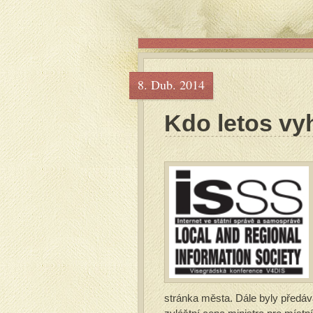
8. Dub. 2014
Kdo letos vyh
stránka města. Dále byly předáv