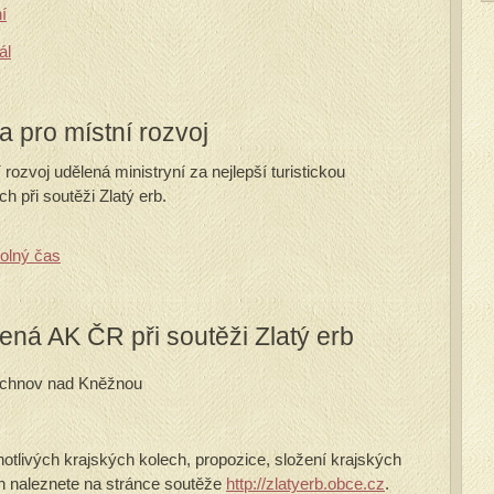
í
ál
a pro místní rozvoj
 rozvoj udělená ministryní za nejlepší turistickou
 při soutěži Zlatý erb.
volný čas
ená AK ČR při soutěži Zlatý erb
ychnov nad Kněžnou
otlivých krajských kolech, propozice, složení krajských
en naleznete na stránce soutěže
http://zlatyerb.obce.cz
.