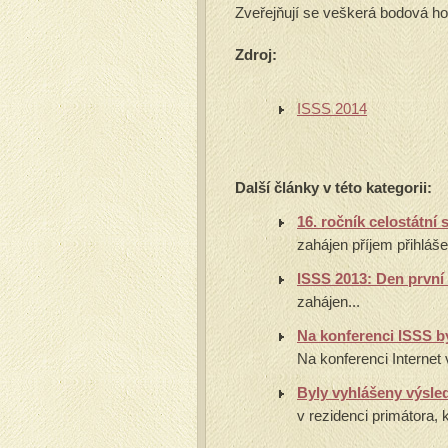
Zveřejňují se veškerá bodová h
Zdroj:
ISSS 2014
Další články v této kategorii:
16. ročník celostátní
zahájen příjem přihláše
ISSS 2013: Den první
zahájen...
Na konferenci ISSS by
Na konferenci Internet
Byly vyhlášeny výsle
v rezidenci primátora, 