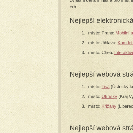
zvláštní cena ministra pro místn
erb.
Nejlepší elektronick
místo: Praha:
Mobilní 
místo: Jihlava:
Kam let
místo: Cheb:
Interakti
Nejlepší webová str
místo:
Tisá
(Ústecký kr
místo:
Okříšky
(Kraj V
místo:
Křižany
(Liberec
Nejlepší webová str