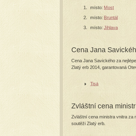
místo:
Most
místo:
Bruntál
místo:
Jihlava
Cena Jana Savické
Cena Jana Savického za nejlépe 
Zlatý erb 2014, garantovaná Otev
Tisá
Zvláštní cena ministr
Zvláštní cena ministra vnitra za
soutěži Zlatý erb.