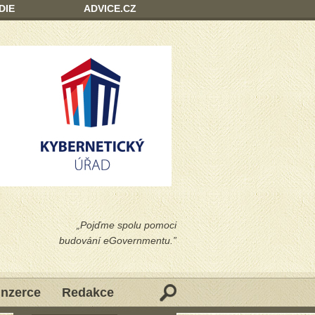
DIE
ADVICE.CZ
„Pojďme spolu pomoci
budování eGovernmentu.”
Inzerce
Redakce