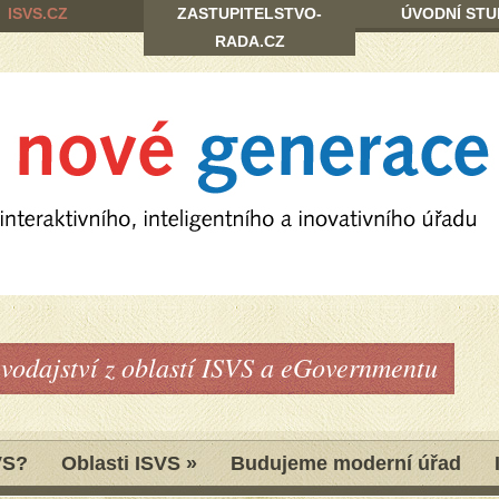
ISVS.CZ
ZASTUPITELSTVO-
ÚVODNÍ STU
RADA.CZ
avodajství z oblastí ISVS a eGovernmentu
VS?
Oblasti ISVS
»
Budujeme moderní úřad