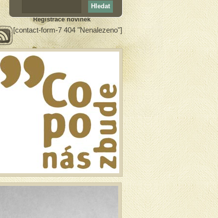
Registrace novinek
[contact-form-7 404 "Nenalezeno"]