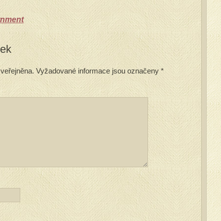
rnment
vek
veřejněna.
Vyžadované informace jsou označeny
*