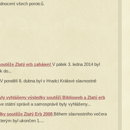
odnocení všech porotců.
 soutěže Zlatý erb zahájen!
V pátek 3. ledna 2014 byl
k do...
V pondělí 8. dubna byl v Hradci Králové slavnostně
ly vyhlášeny výsledky soutěží Biblioweb a Zlatý erb
 ve státní správě a samosprávě byly vyhlášeny...
dky soutěže Zlatý Erb 2008
Během slavnostního večera
kterým byl ukončen 1....