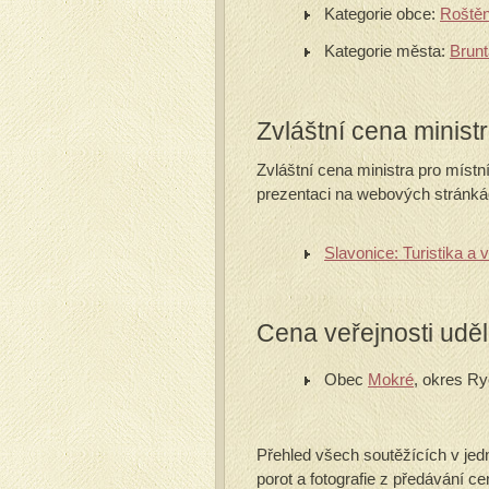
Kategorie obce:
Roštěn
Kategorie města:
Brunt
Zvláštní cena ministr
Zvláštní cena ministra pro místní
prezentaci na webových stránkách
Slavonice: Turistika a 
Cena veřejnosti uděl
Obec
Mokré
, okres R
Přehled všech soutěžících v jedn
porot a fotografie z předávání c