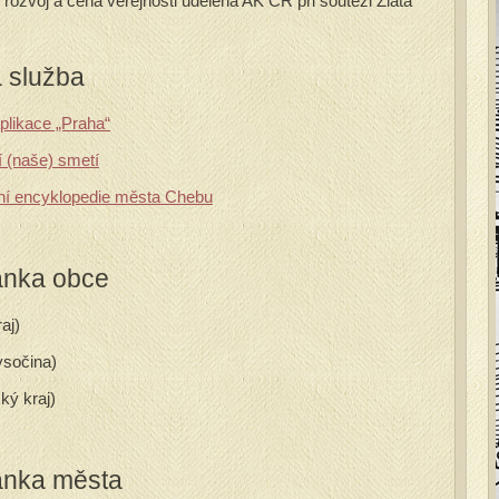
í rozvoj a cena veřejnosti udělená AK ČR při soutěži Zlatá
á služba
aplikace „Praha“
í (naše) smetí
vní encyklopedie města Chebu
ánka obce
aj)
ysočina)
ký kraj)
ánka města