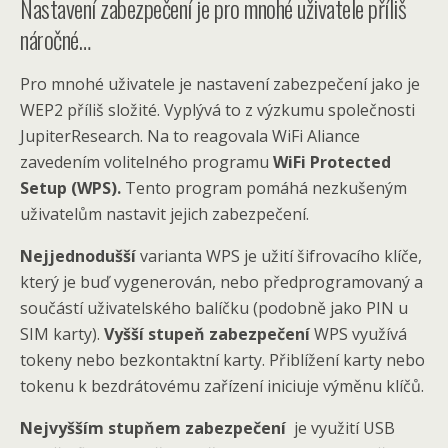
Nastavení zabezpečení je pro mnohé uživatele příliš
náročné…
Pro mnohé uživatele je nastavení zabezpečení jako je
WEP2 příliš složité. Vyplývá to z výzkumu společnosti
JupiterResearch. Na to reagovala WiFi Aliance
zavedením volitelného programu
WiFi Protected
Setup (WPS).
Tento program pomáhá nezkušeným
uživatelům nastavit jejich zabezpečení.
Nejjednodušší
varianta WPS je užití šifrovacího klíče,
který je buď vygenerován, nebo předprogramovaný a
součástí uživatelského balíčku (podobně jako PIN u
SIM karty).
Vyšší stupeň zabezpečení
WPS využívá
tokeny nebo bezkontaktní karty. Přiblížení karty nebo
tokenu k bezdrátovému zařízení iniciuje výměnu klíčů.
Nejvyšším stupňem zabezpečení
je využití USB