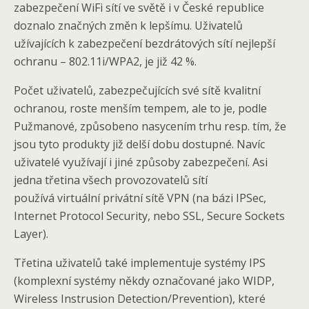
zabezpečení WiFi sítí ve světě i v České republice
doznalo značných změn k lepšímu. Uživatelů
užívajících k zabezpečení bezdrátových sítí nejlepší
ochranu – 802.11i/WPA2, je již 42 %.
Počet uživatelů, zabezpečujících své sítě kvalitní
ochranou, roste menším tempem, ale to je, podle
Pužmanové, způsobeno nasycením trhu resp. tím, že
jsou tyto produkty již delší dobu dostupné. Navíc
uživatelé využívají i jiné způsoby zabezpečení. Asi
jedna třetina všech provozovatelů sítí
používá virtuální privátní sítě VPN (na bázi IPSec,
Internet Protocol Security, nebo SSL, Secure Sockets
Layer).
Třetina uživatelů také implementuje systémy IPS
(komplexní systémy někdy označované jako WIDP,
Wireless Instrusion Detection/Prevention), které