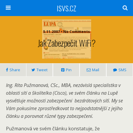
ISVS.CZ
5.11.2007 • No Comments
Jak Zabezpečit WiFi?
Share
Tweet
Pin
Mail
SMS
Ing. Rita Pužmanová, CSc., MBA, nezávislá specialistka v
oblasti sítí a školitelka (Cisco), ve svém článku na Lupě
vysvětluje možnosti zabezpečení bezdrátových síťí. My se
Vám pokusíme zprostředkovat to nejpodstatnější z jejího
článku a porovnat různé typy zabezpečení.
Pužmanová ve svém článku konstatuje, že