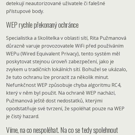
detekují neautorizované uživatele či falešné
přístupové body.
WEP rychle překonaný ochránce
Specialistka a školitelka v oblasti sítí, Rita Pužmanová
důrazně varuje provozovatele WiFi před používáním
WEPu (Wired Equivalent Privacy), tento systém měl
poskytovat stejnou úroveň zabezpečení, jako je
zvykem u tradičních lokálních sítí. Bohužel se ukázalo,
že tuto ochranu lze prorazit za několik minut.
Nefunkčnost WEP způsobuje chyba algoritmu RC4,
který v něm byl použit. Na ochraně WEP nachází,
Pužmanová ještě dost nedostatků, kterými
opodstatňuje své tvrzení, že spoléhat pouze na WEP
je čistý hazard.
Víme, na co nespoléhat. Na co se tedy spolehnout