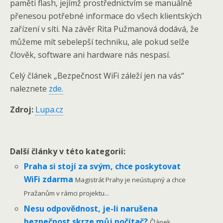
paměti flash, jejímž prostřednictvím se manuálně
přenesou potřebné informace do všech klientských
zařízení v síti. Na závěr Rita Pužmanová dodává, že
můžeme mít sebelepší techniku, ale pokud selže
člověk, software ani hardware nás nespasí.
Celý článek „Bezpečnost WiFi záleží jen na vás“
naleznete
zde.
Zdroj:
Lupa.cz
Další články v této kategorii:
Praha si stojí za svým, chce poskytovat
WiFi zdarma
Magistrát Prahy je neústupný a chce
Pražanům v rámci projektu...
Nesu odpovědnost, je-li narušena
bezpečnost skrze můj počítač?
Článek