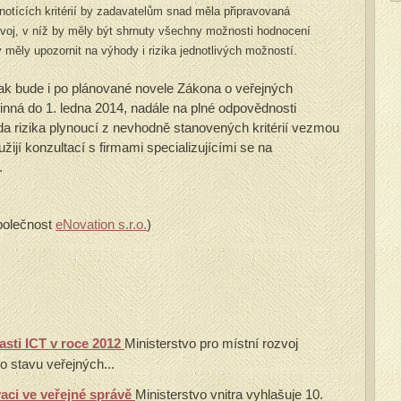
notících kritérií by zadavatelům snad měla připravovaná
zvoj, v níž by měly být shrnuty všechny možnosti hodnocení
y měly upozornit na výhody i rizika jednotlivých možností.
však bude i po plánované novele Zákona o veřejných
inná do 1. ledna 2014, nadále na plné odpovědnosti
da rizika plynoucí z nevhodně stanovených kritérií vezmou
ijí konzultací s firmami specializujícími se na
.
společnost
eNovation s.r.o.
)
asti ICT v roce 2012
Ministerstvo pro místní rozvoj
o stavu veřejných...
vaci ve veřejné správě
Ministerstvo vnitra vyhlašuje 10.