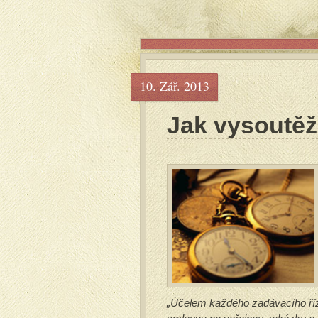
10. Zář. 2013
Jak vysoutěži
„Účelem každého zadávacího říze