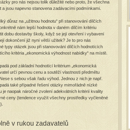
kázky pro nás nejsou tolik důležité nebo proto, že všechna
at a jsou napevno stanovena zadávacími podmínkami.
elký důraz na „užitnou hodnotu“ při stanovování dílčích
 konkrétně nám lepší hodnota v daném dílčím kritériu
it dobu dostavby školy, když se její otevření i vybavení
jí dokončení již nyní větší užitek? Je to pro nás
typy otázek jsou při stanovování dílčích hodnotících
otícího kritéria „ekonomická výhodnost nabídky“ na místě.
padá pod základní hodnotící kritérium „ekonomická
vatel určí pevnou cenu a soutěží vlastnosti předmětu
 Nese s sebou však řadu výhod. Jednou z nich je např.
dpadá také případné řešení otázky mimořádně nízké
je naopak náročné zvolení adekvátních kritérií kvality
evné ceny (tendence využít všechny prostředky vyčleněné
).
 plně v rukou zadavatelů