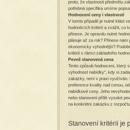
proto, že vlastnosti předmětu za
potřebná specifika umíme pops
Hodnocení ceny i vlastností
V tomto případě je nutné klást v
hodnotících kritérií a zvážit, co
přinese. Je opravdu nutné hodnot
plánuje až za rok? Přinese nám je
ekonomicky výhodnější? Podobné 
kritérií v rámci základního hodn
Pevně stanovená cena
Tento způsob hodnocení, který s
výhodnost nabídky“, kdy si zada
zakázky, není v praxi využíván.
preference kvality nad cenou, o
nabídkové ceny. Jeho nevýhodou 
nebo stanovení příliš vysoké p
na konkrétní zakázku z rozpočtu
Stanovení kritérií je