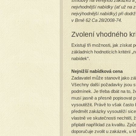
smlouvy na veřejnou zakázku a j
nejvhodnější nabídky (ať už na 
nejvýhodnější nabídky) při dodrž
v Brně 62 Ca 28/2008-74.
Zvolení vhodného kri
Existují tři možnosti, jak získa
základních hodnotících kritérií
nabídek“.
Nejnižší nabídková cena
Zadavatel může stanovit jako zák
Všechny další požadavky jsou s
podmínek. Je třeba dbát na to, 
musí jasně a přesně popisovat 
vysoutěžit. Právě to však čast
předmět zakázky vysoutěží sice n
vlastně ve skutečnosti nechtěl, 
připlatil například za kvalitu. 
doporučuje zvolit u zakázek, u 