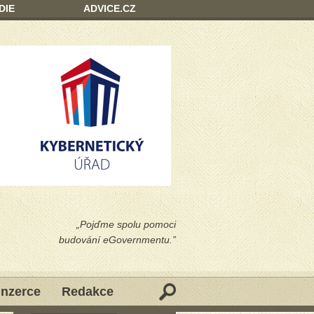
DIE
ADVICE.CZ
„Pojďme spolu pomoci
budování eGovernmentu.”
Inzerce
Redakce