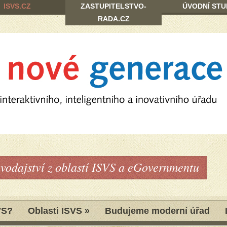
ISVS.CZ
ZASTUPITELSTVO-
ÚVODNÍ STU
RADA.CZ
avodajství z oblastí ISVS a eGovernmentu
VS?
Oblasti ISVS
»
Budujeme moderní úřad