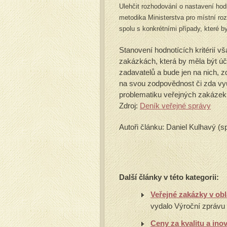
Ulehčit rozhodování o nastavení hod
metodika Ministerstva pro místní ro
spolu s konkrétními případy, které b
Stanovení hodnotících kritérií 
zakázkách, která by měla být úč
zadavatelů a bude jen na nich, z
na svou zodpovědnost či zda využ
problematiku veřejných zakázek
Zdroj:
Deník veřejné správy
Autoři článku: Daniel Kulhavý (
Další články v této kategorii:
Veřejné zakázky v obl
vydalo Výroční zprávu 
Ceny za kvalitu a ino