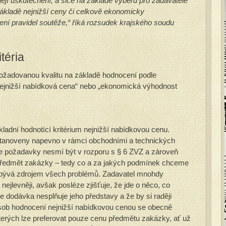
ejí uskutečnění, a sice na základě výběru pro zadavatele
základě nejnižší ceny či celkově ekonomicky
ení pravidel soutěže,“ říká rozsudek krajského soudu
téria
t požadovanou kvalitu na základě hodnocení podle
 „nejnižší nabídková cena“ nebo „ekonomická výhodnost
ladní hodnotící kritérium nejnižší nabídkovou cenu.
tanoveny napevno v rámci obchodními a technických
že požadavky nesmí být v rozporu s § 6 ZVZ a zároveň
předmět zakázky – tedy co a za jakých podmínek chceme
o bývá zdrojem všech problémů. Zadavatel mnohdy
ejlevněji, avšak posléze zjišťuje, že jde o něco, co
že dodávka nesplňuje jeho představy a že by si raději
Způsob hodnocení nejnižší nabídkovou cenou se obecně
kterých lze preferovat pouze cenu předmětu zakázky, ať už