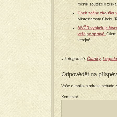
ročník soutěže o získá
Cheb začne zkoušet v
Místostarosta Chebu To
MVČR vyhlašuje čtvrtý
veřejné správě.
Cílem 
veřejné...
v kategoriích:
Články
,
Legisla
Odpovědět na příspě
Vaše e-mailová adresa nebude z
Komentář