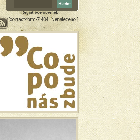
Registrace novinek
[contact-form-7 404 "Nenalezeno"]