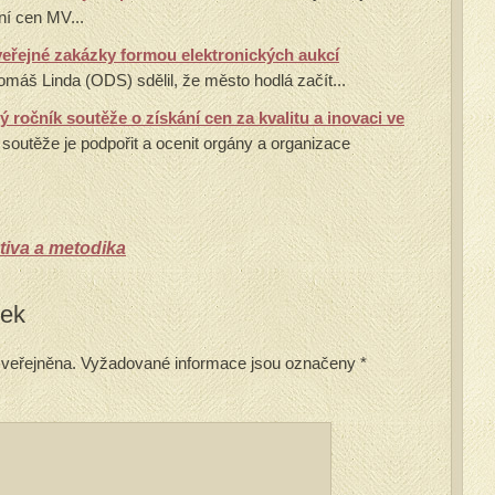
ní cen MV...
eřejné zakázky formou elektronických aukcí
máš Linda (ODS) sdělil, že město hodlá začít...
 ročník soutěže o získání cen za kvalitu a inovaci ve
soutěže je podpořit a ocenit orgány a organizace
tiva a metodika
vek
veřejněna.
Vyžadované informace jsou označeny
*