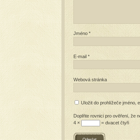
Jméno
*
E-mail
*
Webová stránka
Uložit do prohlížeče jméno,
Doplňte rovnici pro ověření, že n
4 ×
= dvacet čtyři