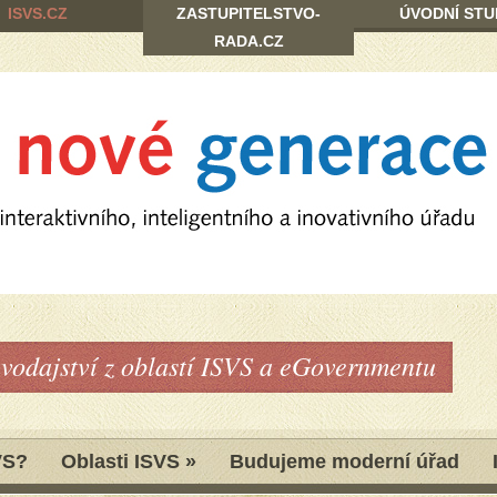
ISVS.CZ
ZASTUPITELSTVO-
ÚVODNÍ STU
RADA.CZ
avodajství z oblastí ISVS a eGovernmentu
VS?
Oblasti ISVS
»
Budujeme moderní úřad