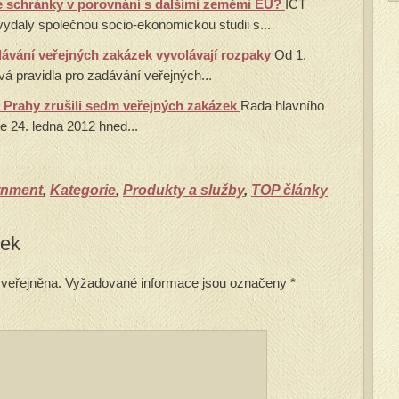
é schránky v porovnání s dalšími zeměmi EU?
ICT
vydaly společnou socio-ekonomickou studii s...
dávání veřejných zakázek vyvolávají rozpaky
Od 1.
ová pravidla pro zadávání veřejných...
 Prahy zrušili sedm veřejných zakázek
Rada hlavního
e 24. ledna 2012 hned...
rnment
,
Kategorie
,
Produkty a služby
,
TOP články
vek
veřejněna.
Vyžadované informace jsou označeny
*