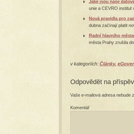
Jaké jsou naše datov
unie a CEVRO institut 
Nová pravidla pro za
dubna začínají platit n
Radní hlavního města
města Prahy zrušila dn
v kategoriích:
Články
,
eGove
Odpovědět na příspě
Vaše e-mailová adresa nebude z
Komentář