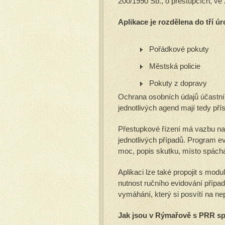
200/1990 Sb., o přestupcích, ve 
Aplikace je rozdělena do tří úr
Pořádkové pokuty
Městská policie
Pokuty z dopravy
Ochrana osobních údajů účastník
jednotlivých agend mají tedy př
Přestupkové řízení má vazbu na 
jednotlivých případů. Program ev
moc, popis skutku, místo spáchán
Aplikaci lze také propojit s mo
nutnost ručního evidování přípa
vymáhání, který si posvítí na nepl
Jak jsou v Rýmařově s PRR s