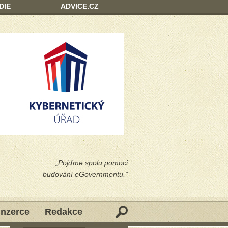
DIE
ADVICE.CZ
„Pojďme spolu pomoci
budování eGovernmentu.”
Inzerce
Redakce