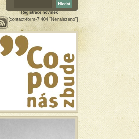
Registrace novinek
[contact-form-7 404 "Nenalezeno"]