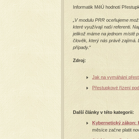
Informatik MěÚ hodnotí Přestupk
„V modulu PRR oceňujeme možn
které využívají naši referenti. N
jelikož máme na jednom místě př
člověk, který nás právě zajímá.
případy.“
Zdroj:
Jak na vymáhání přes
Přestupkové řízení pod
Další články v této kategorii:
Kybernetický zákon: 
měsíce začne platit no