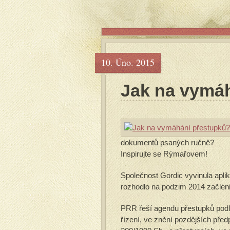
10. Úno. 2015
Jak na vymá
dokumentů psaných ručně?
Inspirujte se Rýmařovem!
Společnost Gordic vyvinula apli
rozhodlo na podzim 2014 začlen
PRR řeší agendu přestupků podl
řízení, ve znění pozdějších př