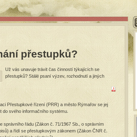
hání přestupků?
Už vás unavuje trávit čas činností týkajících se
přestupků? Stálé psaní výzev, rozhodnutí a jiných
kaci Přestupkové řízení (PRR) a město Rýmařov se jej
it do svého informačního systému.
e správního řádu (Zákon č. 71/1967 Sb., o správním
edpisů) a řídí se přestupkovým zákonem (Zákon ČNR č.