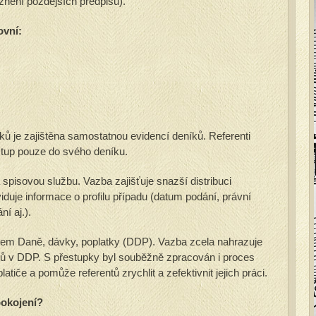
znění pozdějších předpisů).
ovní:
ů je zajištěna samostatnou evidencí deníků. Referenti
ístup pouze do svého deníku.
spisovou službu. Vazba zajišťuje snazší distribuci
iduje informace o profilu případu (datum podání, právní
í aj.).
dulem Daně, dávky, poplatky (DDP). Vazba zcela nahrazuje
dů v DDP. S přestupky byl souběžně zpracován i proces
atiče a pomůže referentů zrychlit a zefektivnit jejich práci.
pokojení?