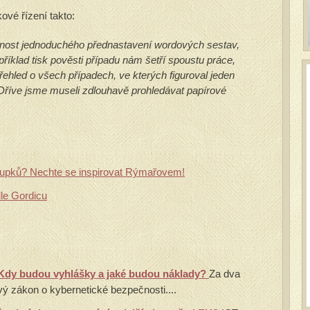
ové řízení takto:
ost jednoduchého přednastavení wordových sestav,
apříklad tisk pověsti případu nám šetří spoustu práce,
ehled o všech případech, ve kterých figuroval jeden
 Dříve jsme museli zdlouhavě prohledávat papírové
tupků? Nechte se inspirovat Rýmařovem!
le Gordicu
Kdy budou vyhlášky a jaké budou náklady?
Za dva
vý zákon o kybernetické bezpečnosti....