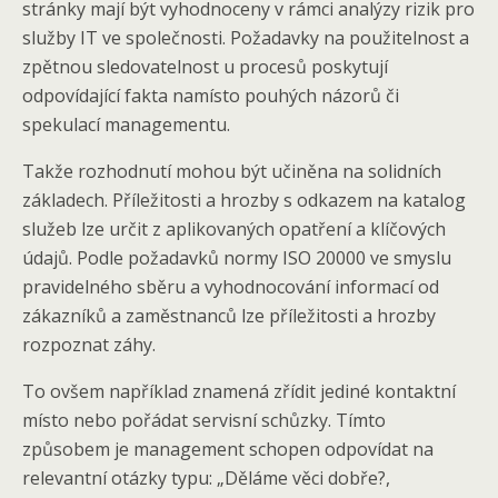
stránky mají být vyhodnoceny v rámci analýzy rizik pro
služby IT ve společnosti. Požadavky na použitelnost a
zpětnou sledovatelnost u procesů poskytují
odpovídající fakta namísto pouhých názorů či
spekulací managementu.
Takže rozhodnutí mohou být učiněna na solidních
základech. Příležitosti a hrozby s odkazem na katalog
služeb lze určit z aplikovaných opatření a klíčových
údajů. Podle požadavků normy ISO 20000 ve smyslu
pravidelného sběru a vyhodnocování informací od
zákazníků a zaměstnanců lze příležitosti a hrozby
rozpoznat záhy.
To ovšem například znamená zřídit jediné kontaktní
místo nebo pořádat servisní schůzky. Tímto
způsobem je management schopen odpovídat na
relevantní otázky typu: „Děláme věci dobře?,