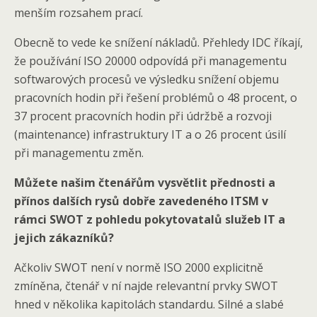
menším rozsahem prací.
Obecně to vede ke snížení nákladů. Přehledy IDC říkají,
že používání ISO 20000 odpovídá při managementu
softwarových procesů ve výsledku snížení objemu
pracovních hodin při řešení problémů o 48 procent, o
37 procent pracovních hodin při údržbě a rozvoji
(maintenance) infrastruktury IT a o 26 procent úsilí
při managementu změn.
Můžete našim čtenářům vysvětlit přednosti a
přínos dalších rysů dobře zavedeného ITSM v
rámci SWOT z pohledu pokytovatalů služeb IT a
jejich zákazníků?
Ačkoliv SWOT není v normě ISO 2000 explicitně
zmíněna, čtenář v ní najde relevantní prvky SWOT
hned v několika kapitolách standardu. Silné a slabé