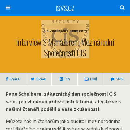
ISVS.CZ
8.6.2007 • No Comments
Interview S Manažerem Mezinárodní
Společnosti CIS
Share
Tweet
Pin
Mail
SMS
Pane Scheibere, zákaznický den společnosti CIS
s.r.o. je i vhodnou příležitostí k tomu, abyste se s
našimi čtenáři podělil o Vaše zkušenosti.
Můžete našim čtenářům jako auditor mezinárodního
certifikačního orgánu sdělit své dosavadní zkušenosti