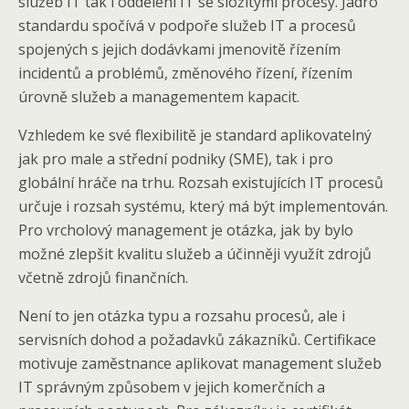
služeb IT tak i oddělení IT se složitými procesy. Jádro
standardu spočívá v podpoře služeb IT a procesů
spojených s jejich dodávkami jmenovitě řízením
incidentů a problémů, změnového řízení, řízením
úrovně služeb a managementem kapacit.
Vzhledem ke své flexibilitě je standard aplikovatelný
jak pro male a střední podniky (SME), tak i pro
globální hráče na trhu. Rozsah existujících IT procesů
určuje i rozsah systému, který má být implementován.
Pro vrcholový management je otázka, jak by bylo
možné zlepšit kvalitu služeb a účinněji využít zdrojů
včetně zdrojů finančních.
Není to jen otázka typu a rozsahu procesů, ale i
servisních dohod a požadavků zákazníků. Certifikace
motivuje zaměstnance aplikovat management služeb
IT správným způsobem v jejich komerčních a