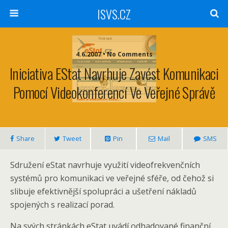
ISVS.CZ
4.6.2007 • No Comments
Iniciativa EStat Navrhuje Zavést Komunikaci
Pomocí Videokonferencí Ve Veřejné Správě
Share
Tweet
Pin
Mail
SMS
Sdružení eStat navrhuje využití videofrekvenčních
systémů pro komunikaci ve veřejné sféře, od čehož si
slibuje efektivnější spolupráci a ušetření nákladů
spojených s realizací porad.
Na svých stránkách eStat uvádí odhadované finanční