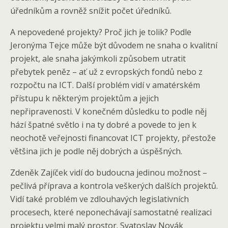
úředníkům a rovněž snížit počet úředníků.
A nepovedené projekty? Proč jich je tolik? Podle
Jeronýma Tejce může být důvodem ne snaha o kvalitní
projekt, ale snaha jakýmkoli způsobem utratit
přebytek peněz – ať už z evropských fondů nebo z
rozpočtu na ICT. Další problém vidí v amatérském
přístupu k některým projektům a jejich
nepřipravenosti. V konečném důsledku to podle něj
hází špatné světlo i na ty dobré a povede to jen k
neochotě veřejnosti financovat ICT projekty, přestože
většina jich je podle něj dobrých a úspěšných.
Zdeněk Zajíček vidí do budoucna jedinou možnost –
pečlivá příprava a kontrola veškerých dalších projektů.
Vidí také problém ve zdlouhavých legislativních
procesech, které neponechávají samostatné realizaci
projektu velmi malý prostor. Svatoslav Novák