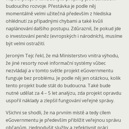
budoucího rozvoje. Přestávka je podle něj
momentálně velmi užitečná především z hlediska
ohlédnutí za případnými chybami a také kvůli
naplánování dalšího postupu. Zdůraznil, že pokud jde
o investování peněz (evropských i národních), musíme
být velmi ostražití.
Jeroným Tejc řekl, že má Ministerstvo vnitra výhodu,
že jiné resorty nové informační systémy vůbec
nezvládají a v tomto světle projekt eGovernmentu
funguje bez problému. Je podle něj jen otázkou, kolik
tento projekt bude stát do budoucna. Také bude
nutné udělat za 4 – 5 let analýzu, zda projekt opravdu
uspořil náklady a zlepšil fungování veřejné správy.
Všichni se shodli, že na prvním místě a tedy cílem
eGovernmentu je především přiblížit veřejnou správu
občanům, zjednodušit služby a zefektivnit práci