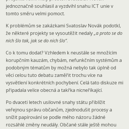
jednoznačně souhlasil a vyzdvihl snahu ICT unie v
tomto směru velmi pomoct.
K problémům se zakázkami Svatoslav Novák podotkl,
že některé projekty se vysoutěžit nedaly
„a proto se do
nich šlo tak, jak se do nich šlo“
.
Co k tomu dodat? Vzhledem k neustále se množícím
korupčním kauzám, chybám, nefunkčním systémům a
podobným tématům by možná nebylo tak úplně od
věci celou tuto debatu zaměřit trochu více na
vysvětlení konkrétních pochybení. Celá tato diskuze mi
připadala velice obecná a takřka nicneříkající.
Po dvaceti letech usilovné snahy státu přiblížit
veřejnou správu občanům, zjednodušit procesy a
snížit papírování se podle mého názoru žádné
rozsáhlé změny neudály. Občané stále ještě mohou