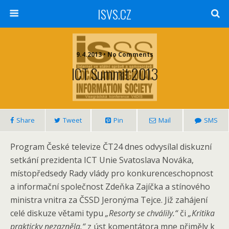
ISVS.CZ
9.4.2013 • No Comments
ICT Summit 2013
Share
Tweet
Pin
Mail
SMS
Program České televize ČT24 dnes odvysílal diskuzní
setkání prezidenta ICT Unie Svatoslava Nováka,
místopředsedy Rady vlády pro konkurenceschopnost
a informační společnost Zdeňka Zajíčka a stínového
ministra vnitra za ČSSD Jeronýma Tejce. Již zahájení
celé diskuze větami typu
„Resorty se chválily.“
či
„Kritika
prakticky nezazněla.“
z úst komentátora mne přiměly k