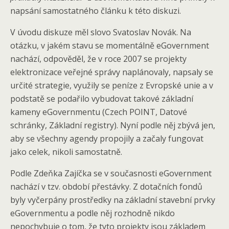
napsání samostatného článku k této diskuzi.
V úvodu diskuze měl slovo Svatoslav Novák. Na
otázku, v jakém stavu se momentálně eGovernment
nachází, odpověděl, že v roce 2007 se projekty
elektronizace veřejné správy naplánovaly, napsaly se
určité strategie, využily se peníze z Evropské unie a v
podstatě se podařilo vybudovat takové základní
kameny eGovernmentu (Czech POINT, Datové
schránky, Základní registry). Nyní podle něj zbývá jen,
aby se všechny agendy propojily a začaly fungovat
jako celek, nikoli samostatně.
Podle Zdeňka Zajíčka se v současnosti eGovernment
nachází v tzv. období přestávky. Z dotačních fondů
byly vyčerpány prostředky na základní stavební prvky
eGovernmentu a podle něj rozhodně nikdo
nepochybuje o tom, že tyto projekty jsou základem