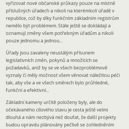
vyřizovat nové občanské průkazy pouze na místně
příslušných úřadech a nikoli na kterémkoli úřadě v
republice, což by díky funkčním základním registrům
nemělo být problémem. Stále ještě se dokládají a
oznamují změny všem potřebným úřadům a nikoli
pouze jednomu a jednou…
Úřady jsou zavaleny neustálým přísunem
legislativních změn, pokynů a množících se
požadavků, aniž by se ve všech bezproblémově
vyznaly či měly možnost všem věnovat náležitou péči
tak, aby vše a ve všech směrech bylo průhledné,
funkční a efektivní…
Základní kameny určitě položeny byly, ale do
očekávaného cílového stavu je cesta ještě velmi
dlouhá a nám nezbývá než doufat, že další projekty
budou opravdu plánovány pečlivě se zohledněním