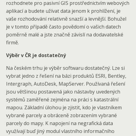
rozhodnete pro pasivní GIS prostřednictvím webových
aplikací a budete užívat data jenom k prohlížení, je
vaše rozhodování relativně snazší a levnější. Bohužel
je v tomto případě často povědomí o vašich datech
poměrně malé a jste značně závislí na dodavatelské
firmě.
Výběr v ČR je dostatečný
Na českém trhu je výběr softwaru dostatečný. Lze si
vybrat jedno z řešení na bázi produktů ESRI, Bentley,
Intergraph, AutoDesk, MapServer. Používaná řešení
jsou většinou postavená jako nástavby uvedených
systémů zaměřené zejména na práci s katastrální
mapou. Základní úlohou je zjistit, kdo je vlastníkem
vybrané parcely a obráceně zobrazením vybrané
parcely do mapy. K napojení na negrafická data
využívají buď jiný modul vlastního informačního