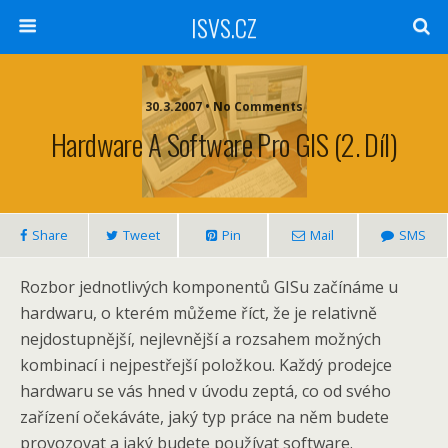
ISVS.CZ
30.3.2007 • No Comments
Hardware A Software Pro GIS (2. Díl)
Share
Tweet
Pin
Mail
SMS
Rozbor jednotlivých komponentů GISu začínáme u
hardwaru, o kterém můžeme říct, že je relativně
nejdostupnější, nejlevnější a rozsahem možných
kombinací i nejpestřejší položkou. Každý prodejce
hardwaru se vás hned v úvodu zeptá, co od svého
zařízení očekáváte, jaký typ práce na něm budete
provozovat a jaký budete používat software.