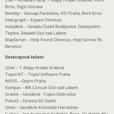
ESRI – Arcdata Praha, T-Mapy Hradec Králové, VARS
Brno, Digis Ostrava
Bentley – Geovap Pardubice, HSI Praha, Berit Brno
Intergraph – Espace Olomouc
Autodesk – Xanadu České Budějovice, Datasystém
Teplice, Sitewell Ústí nad Labem
MapServer – Help Forest Olomouc, Help Service RS
Benešov
Desktopová řešení:
GISel – T-Mapy Hradec Králové
Topol NT – Topol Software Praha
MISYS – Gepro Praha
Kompas – MK Consult Ústí nad Labem
Gramis – Geodézie -Topos Dobruška
Pukni2 – Foresta SG Vsetín
Gimis – Geodézie Krkonoše Harrachov