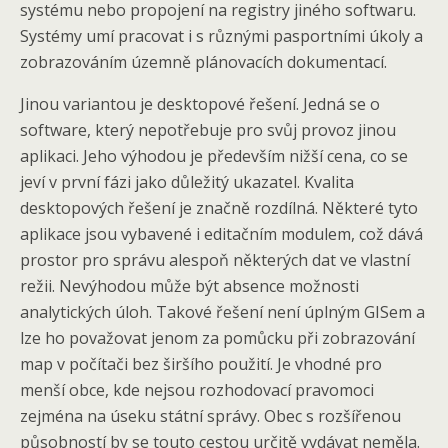
systému nebo propojení na registry jiného softwaru.
Systémy umí pracovat i s různými pasportními úkoly a
zobrazováním územně plánovacích dokumentací.
Jinou variantou je desktopové řešení. Jedná se o
software, který nepotřebuje pro svůj provoz jinou
aplikaci. Jeho výhodou je především nižší cena, co se
jeví v první fázi jako důležitý ukazatel. Kvalita
desktopových řešení je značně rozdílná. Některé tyto
aplikace jsou vybavené i editačním modulem, což dává
prostor pro správu alespoň některých dat ve vlastní
režii. Nevýhodou může být absence možnosti
analytických úloh. Takové řešení není úplným GISem a
lze ho považovat jenom za pomůcku při zobrazování
map v počítači bez širšího použití. Je vhodné pro
menší obce, kde nejsou rozhodovací pravomoci
zejména na úseku státní správy. Obec s rozšířenou
působností by se touto cestou určitě vydávat neměla.