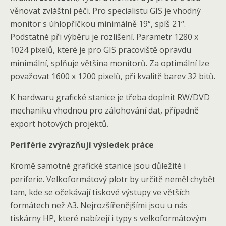
věnovat zvláštní péči. Pro specialistu GIS je vhodný
monitor s úhlopříčkou minimálně 19“, spíš 21“.
Podstatné při výběru je rozlišení. Parametr 1280 x
1024 pixelů, které je pro GIS pracoviště opravdu
minimální, splňuje většina monitorů. Za optimální lze
považovat 1600 x 1200 pixelů, při kvalitě barev 32 bitů.
K hardwaru grafické stanice je třeba doplnit RW/DVD
mechaniku vhodnou pro zálohování dat, případně
export hotových projektů.
Periférie zvýrazňují výsledek práce
Kromě samotné grafické stanice jsou důležité i
periferie. Velkoformátový plotr by určitě neměl chybět
tam, kde se očekávají tiskové výstupy ve větších
formátech než A3. Nejrozšířenějšími jsou u nás
tiskárny HP, které nabízejí i typy s velkoformátovým