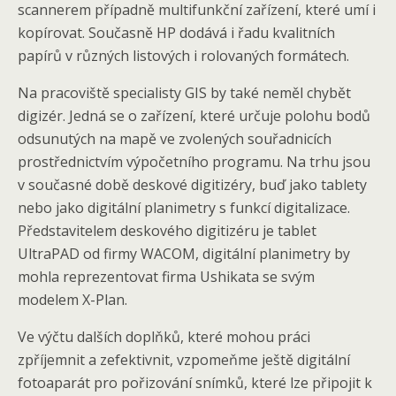
scannerem případně multifunkční zařízení, které umí i
kopírovat. Současně HP dodává i řadu kvalitních
papírů v různých listových i rolovaných formátech.
Na pracoviště specialisty GIS by také neměl chybět
digizér. Jedná se o zařízení, které určuje polohu bodů
odsunutých na mapě ve zvolených souřadnicích
prostřednictvím výpočetního programu. Na trhu jsou
v současné době deskové digitizéry, buď jako tablety
nebo jako digitální planimetry s funkcí digitalizace.
Představitelem deskového digitizéru je tablet
UltraPAD od firmy WACOM, digitální planimetry by
mohla reprezentovat firma Ushikata se svým
modelem X-Plan.
Ve výčtu dalších doplňků, které mohou práci
zpříjemnit a zefektivnit, vzpomeňme ještě digitální
fotoaparát pro pořizování snímků, které lze připojit k