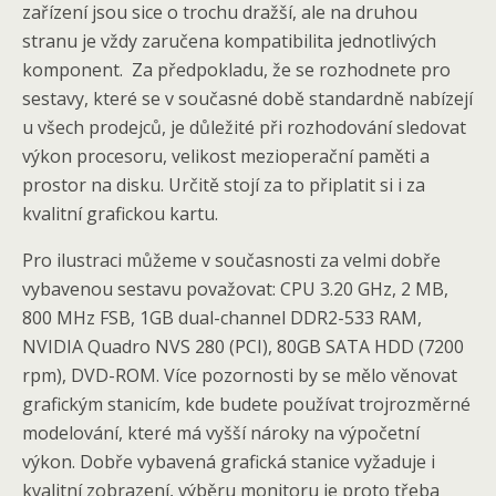
zařízení jsou sice o trochu dražší, ale na druhou
stranu je vždy zaručena kompatibilita jednotlivých
komponent. Za předpokladu, že se rozhodnete pro
sestavy, které se v současné době standardně nabízejí
u všech prodejců, je důležité při rozhodování sledovat
výkon procesoru, velikost mezioperační paměti a
prostor na disku. Určitě stojí za to připlatit si i za
kvalitní grafickou kartu.
Pro ilustraci můžeme v současnosti za velmi dobře
vybavenou sestavu považovat: CPU 3.20 GHz, 2 MB,
800 MHz FSB, 1GB dual-channel DDR2-533 RAM,
NVIDIA Quadro NVS 280 (PCI), 80GB SATA HDD (7200
rpm), DVD-ROM. Více pozornosti by se mělo věnovat
grafickým stanicím, kde budete používat trojrozměrné
modelování, které má vyšší nároky na výpočetní
výkon. Dobře vybavená grafická stanice vyžaduje i
kvalitní zobrazení, výběru monitoru je proto třeba