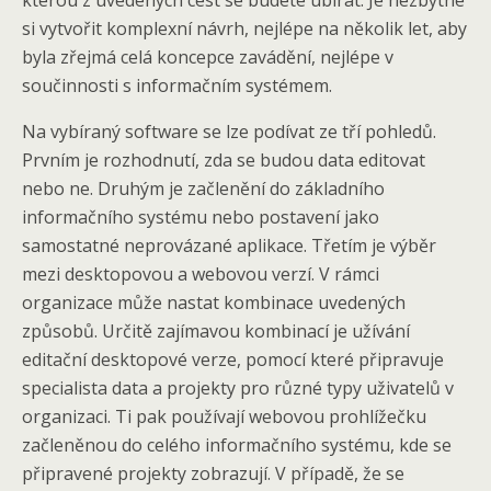
kterou z uvedených cest se budete ubírat. Je nezbytné
si vytvořit komplexní návrh, nejlépe na několik let, aby
byla zřejmá celá koncepce zavádění, nejlépe v
součinnosti s informačním systémem.
Na vybíraný software se lze podívat ze tří pohledů.
Prvním je rozhodnutí, zda se budou data editovat
nebo ne. Druhým je začlenění do základního
informačního systému nebo postavení jako
samostatné neprovázané aplikace. Třetím je výběr
mezi desktopovou a webovou verzí. V rámci
organizace může nastat kombinace uvedených
způsobů. Určitě zajímavou kombinací je užívání
editační desktopové verze, pomocí které připravuje
specialista data a projekty pro různé typy uživatelů v
organizaci. Ti pak používají webovou prohlížečku
začleněnou do celého informačního systému, kde se
připravené projekty zobrazují. V případě, že se