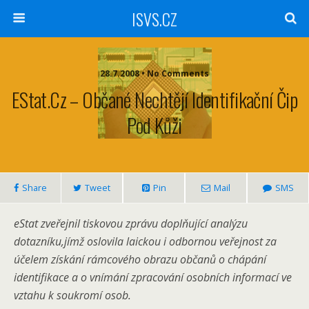
ISVS.CZ
28.7.2008 • No Comments
EStat.cz – Občané Nechtějí Identifikační Čip
Pod Kůži
Share
Tweet
Pin
Mail
SMS
eStat zveřejnil tiskovou zprávu doplňující analýzu
dotazníku,jímž oslovila laickou i odbornou veřejnost za
účelem získání rámcového obrazu občanů o chápání
identifikace a o vnímání zpracování osobních informací ve
vztahu k soukromí osob.