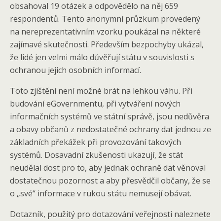
obsahoval 19 otázek a odpovědělo na něj 659
respondentů. Tento anonymní průzkum provedený
na nereprezentativním vzorku poukázal na některé
zajímavé skutečnosti. Především bezpochyby ukázal,
že lidé jen velmi málo důvěřují státu v souvislosti s
ochranou jejich osobních informací.
Toto zjištění není možné brát na lehkou váhu. Při
budování eGovernmentu, při vytváření nových
informačních systémů ve státní správě, jsou nedůvěra
a obavy občanů z nedostatečné ochrany dat jednou ze
základních překážek při provozování takových
systémů. Dosavadní zkušenosti ukazují, že stát
neudělal dost pro to, aby jednak ochraně dat věnoval
dostatečnou pozornost a aby přesvědčil občany, že se
o „své“ informace v rukou státu nemusejí obávat.
Dotazník, použitý pro dotazování veřejnosti naleznete