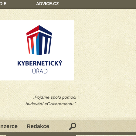
DIE
ADVICE.CZ
„Pojďme spolu pomoci
budování eGovernmentu.”
Inzerce
Redakce