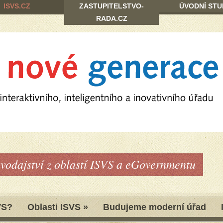
ISVS.CZ
ZASTUPITELSTVO-
ÚVODNÍ STU
RADA.CZ
avodajství z oblastí ISVS a eGovernmentu
VS?
Oblasti ISVS
»
Budujeme moderní úřad