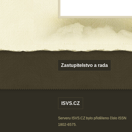
Zastupitelstvo a rada
ISVS.CZ
Serveru ISVS.CZ bylo přiděleno číslo ISSN
1802-6575.