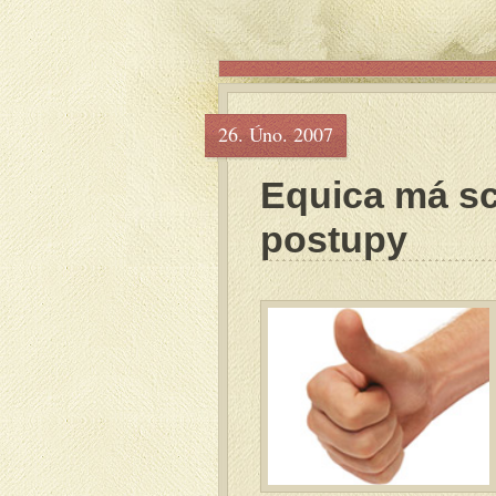
26. Úno. 2007
Equica má sc
postupy