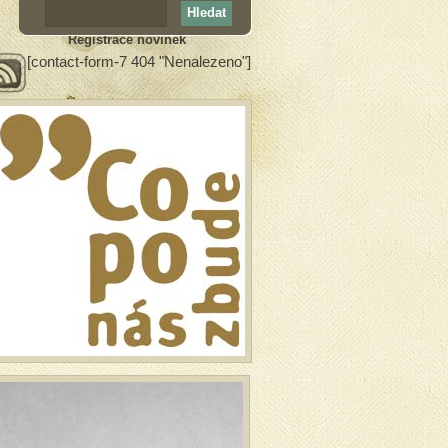
Registrace novinek
[contact-form-7 404 "Nenalezeno"]