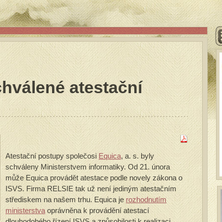
hválené atestační
Atestační postupy společosi
Equica
, a. s. byly
schváleny Ministerstvem informatiky. Od 21. února
může Equica provádět atestace podle novely zákona o
ISVS. Firma RELSIE tak už není jediným atestačním
střediskem na našem trhu. Equica je
rozhodnutím
ministerstva
oprávněna k provádění atestací
dlouhodobého řízení ISVS a způsobilosti k realizaci