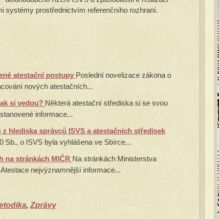
i systémy prostřednictvím referenčního rozhraní.
ené atestační postupy
Poslední novelizace zákona o
cování nových atestačních...
Jak si vedou?
Některá atestační střediska si se svou
 stanovené informace...
 z hlediska správců ISVS a atestačních středisek
0 Sb., o ISVS byla vyhlášena ve Sbírce...
ch na stránkách MIČR
Na stránkách Ministerstva
 Atestace nejvýznamnější informace...
metodika
,
Zprávy