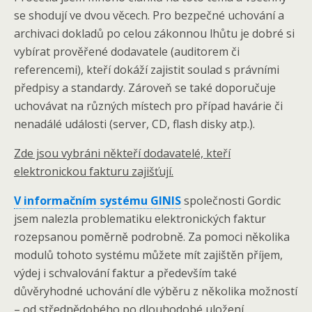
se shodují ve dvou věcech. Pro bezpečné uchování a
archivaci dokladů po celou zákonnou lhůtu je dobré si
vybírat prověřené dodavatele (auditorem či
referencemi), kteří dokáží zajistit soulad s právními
předpisy a standardy. Zároveň se také doporučuje
uchovávat na různých místech pro případ havárie či
nenadálé události (server, CD, flash disky atp.).
Zde jsou vybráni někteří dodavatelé, kteří
elektronickou fakturu zajišťují.
V informačním systému GINIS
společnosti Gordic
jsem nalezla problematiku elektronických faktur
rozepsanou poměrně podrobně. Za pomoci několika
modulů tohoto systému můžete mít zajištěn příjem,
výdej i schvalování faktur a především také
důvěryhodné uchování dle výběru z několika možností
– od střednědobého po dlouhodobé uložení