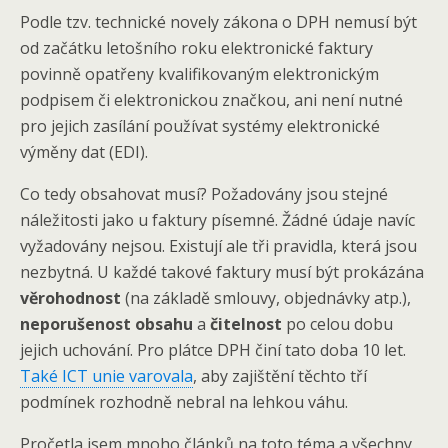
Podle tzv. technické novely zákona o DPH nemusí být
od začátku letošního roku elektronické faktury
povinně opatřeny kvalifikovaným elektronickým
podpisem či elektronickou značkou, ani není nutné
pro jejich zasílání používat systémy elektronické
výměny dat (EDI).
Co tedy obsahovat musí? Požadovány jsou stejné
náležitosti jako u faktury písemné. Žádné údaje navíc
vyžadovány nejsou. Existují ale tři pravidla, která jsou
nezbytná. U každé takové faktury musí být prokázána
věrohodnost
(na základě smlouvy, objednávky atp.),
neporušenost obsahu
a
čitelnost
po celou dobu
jejich uchování. Pro plátce DPH činí tato doba 10 let.
Také ICT unie varovala
, aby zajištění těchto tří
podmínek rozhodně nebral na lehkou váhu.
Pročetla jsem mnoho článků na toto téma a všechny