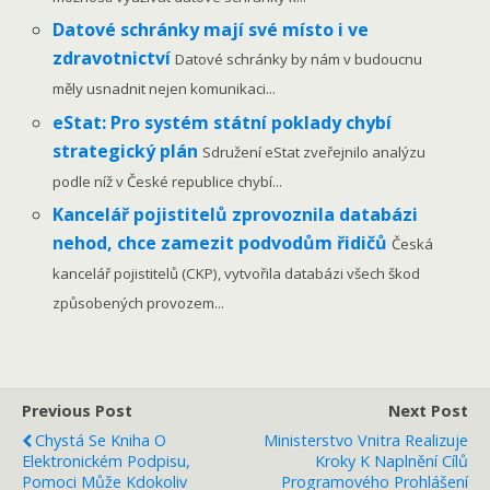
Datové schránky mají své místo i ve
zdravotnictví
Datové schránky by nám v budoucnu
měly usnadnit nejen komunikaci...
eStat: Pro systém státní poklady chybí
strategický plán
Sdružení eStat zveřejnilo analýzu
podle níž v České republice chybí...
Kancelář pojistitelů zprovoznila databázi
nehod, chce zamezit podvodům řidičů
Česká
kancelář pojistitelů (CKP), vytvořila databázi všech škod
způsobených provozem...
Previous Post
Next Post
Chystá Se Kniha O
Ministerstvo Vnitra Realizuje
Elektronickém Podpisu,
Kroky K Naplnění Cílů
Pomoci Může Kdokoliv
Programového Prohlášení