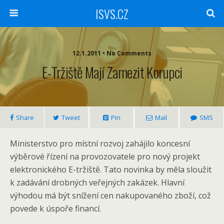
ISVS.CZ
12.1.2011 • No Comments
E-Tržiště Mají Zamezit Korupci
Share
Tweet
Pin
Mail
SMS
Ministerstvo pro místní rozvoj zahájilo koncesní
výběrové řízení na provozovatele pro nový projekt
elektronického E-tržiště. Tato novinka by měla sloužit
k zadávání drobných veřejných zakázek. Hlavní
výhodou má být snížení cen nakupovaného zboží, což
povede k úspoře financí.