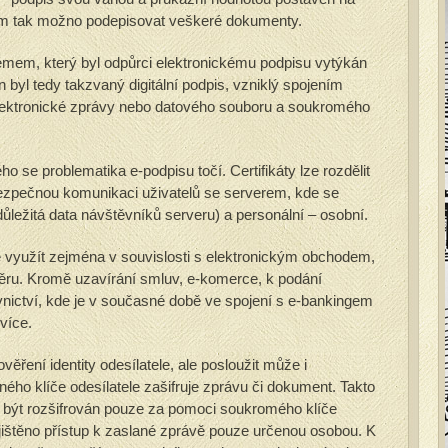
jím tak možno podepisovat veškeré dokumenty.
mem, který byl odpůrci elektronickému podpisu vytýkán
n byl tedy takzvaný digitální podpis, vzniklý spojením
elektronické zprávy nebo datového souboru a soukromého
ho se problematika e-podpisu točí. Certifikáty lze rozdělit
bezpečnou komunikaci uživatelů se serverem, kde se
důležitá data návštěvníků serveru) a personální – osobní.
ze využít zejména v souvislosti s elektronickým obchodem,
áběru. Kromě uzavírání smluv, e-komerce, k podání
nictví, kde je v současné době ve spojení s e-bankingem
více.
věření identity odesílatele, ale posloužit může i
jného klíče odesílatele zašifruje zprávu či dokument. Takto
 být rozšifrován pouze za pomoci soukromého klíče
ajištěno přístup k zaslané zprávě pouze určenou osobou. K