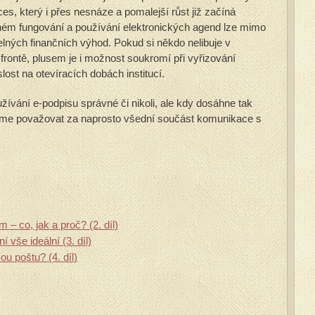
es, který i přes nesnáze a pomalejší růst již začíná
vném fungování a používání elektronických agend lze mimo
lných finančních výhod. Pokud si někdo nelibuje v
frontě, plusem je i možnost soukromí při vyřizování
ost na otevíracích dobách institucí.
oužívání e-podpisu správné či nikoli, ale kdy dosáhne tak
eme považovat za naprosto všední součást komunikace s
 – co, jak a proč? (2. díl)
 vše ideální (3. díl)
ou poštu? (4. díl)