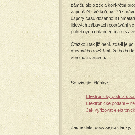
záměr, ale o zcela konkrétní proc
zapouštět své kořeny. Při sprá
úspory času dosáhnout i hmatate
lidových zábavách postávání ve 
potřebných dokumentů a nezávisl
Otázkou tak již není, zda-li je p
masového rozšíření, že ho bud
veřejnou správou.
Související články:
Elektronický podpis obcím
Elektronické podání – není
Jak vyřizovat elektronick
Žádné další související články.