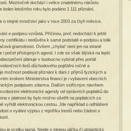
tostí. Meziročně dochází i velice znatelnému nárůstu
 leden letošního roku bylo podáno 1 111 přiznání.
 o stejné množství jako v roce 2003 za čtyři měsíce.
ání e-podpisu vzrůstá. Příčinou, proč nedochází k ještě
y certifikátu i nedůvěra k samé podstatě e-podpisu a tolik
čová gramotnost. Ovšem „chyba“ není jen na straně
 i počet přístupných agend. I zde se však blýská na lepší
abezpečení plánuje v budoucnu vybírat přes portál
evidenčních listů důchodového pojištění ročně a
uje možnost podávat přiznání k dani z příjmů fyzických a
vním krokem Ministerstva financí je i vybavení obecních
ronickým podpisem zdarma. Dalším vstřícným návrhem
osvobození elektronické agendy od správních poplatků do
na v platnost by bylo možno ušetřit na poplatcích za
 vyřídit elektronickou cestou. Jde například o odhlášení
ost o vydání výpisu z rejstříku trestů nebo žádost o
ostí.
u je vcelku jasná. Nejde o slepou uličku či utopistický