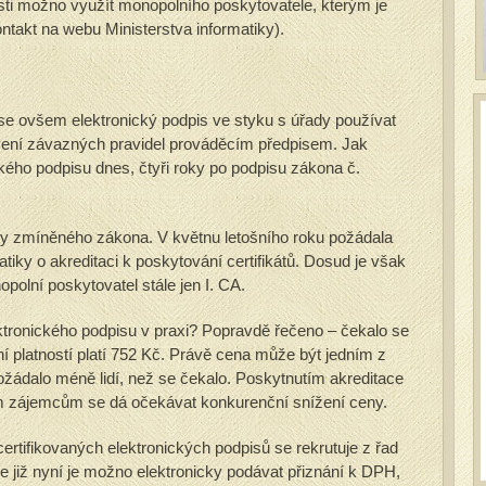
osti možno využít monopolního poskytovatele, kterým je
kontakt na webu Ministerstva informatiky).
se ovšem elektronický podpis ve styku s úřady používat
ovení závazných pravidel prováděcím předpisem. Jak
kého podpisu dnes, čtyři roky po podpisu zákona č.
y zmíněného zákona. V květnu letošního roku požádala
tiky o akreditaci k poskytování certifikátů. Dosud je však
lní poskytovatel stále jen I. CA.
tronického podpisu v praxi? Popravdě řečeno – čekalo se
ční platností platí 752 Kč. Právě cena může být jedním z
 požádalo méně lidí, než se čekalo. Poskytnutím akreditace
m zájemcům se dá očekávat konkurenční snížení ceny.
certifikovaných elektronických podpisů se rekrutuje z řad
e již nyní je možno elektronicky podávat přiznání k DPH,