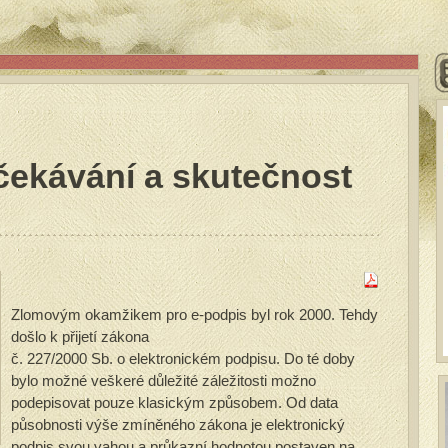
čekávání a skutečnost
Zlomovým okamžikem pro e-podpis byl rok 2000. Tehdy
došlo k přijetí zákona
č. 227/2000 Sb. o elektronickém podpisu. Do té doby
bylo možné veškeré důležité záležitosti možno
podepisovat pouze klasickým způsobem. Od data
působnosti výše zmíněného zákona je elektronický
podpis svou vahou a průkazní hodnotou postaven na