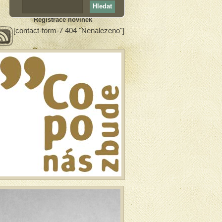
Registrace novinek
[contact-form-7 404 "Nenalezeno"]