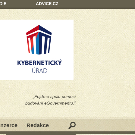
DIE
ADVICE.CZ
„Pojďme spolu pomoci
budování eGovernmentu.”
Inzerce
Redakce