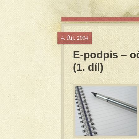
4. Říj. 2004
E-podpis – o
(1. díl)