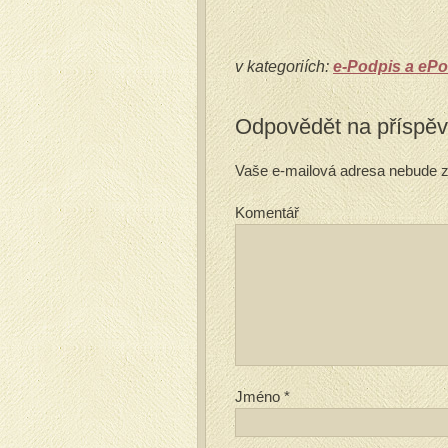
v kategoriích:
e-Podpis a ePo
Odpovědět na příspě
Vaše e-mailová adresa nebude z
Komentář
Jméno
*