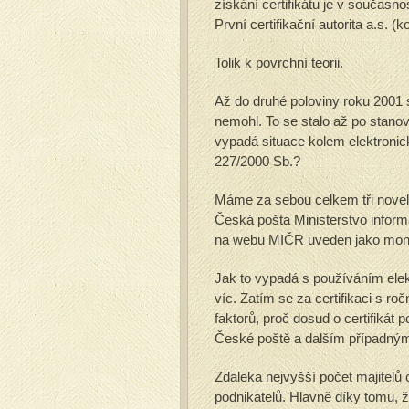
získání certifikátu je v současn
První certifikační autorita a.s. (
Tolik k povrchní teorii.
Až do druhé poloviny roku 2001 
nemohl. To se stalo až po stan
vypadá situace kolem elektronic
227/2000 Sb.?
Máme za sebou celkem tři novel
Česká pošta Ministerstvo informa
na webu MIČR uveden jako monopo
Jak to vypadá s používáním elek
víc. Zatím se za certifikaci s ro
faktorů, proč dosud o certifikát
České poště a dalším případný
Zdaleka nejvyšší počet majitelů 
podnikatelů. Hlavně díky tomu, ž