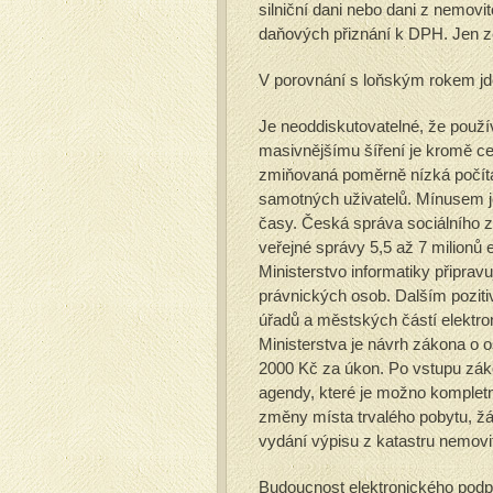
silniční dani nebo dani z nemovi
daňových přiznání k DPH. Jen ze
V porovnání s loňským rokem jde
Je neoddiskutovatelné, že použív
masivnějšímu šíření je kromě cen
zmiňovaná poměrně nízká počíta
samotných uživatelů. Mínusem je
časy. Česká správa sociálního z
veřejné správy 5,5 až 7 milionů 
Ministerstvo informatiky připrav
právnických osob. Dalším poziti
úřadů a městských částí elekt
Ministerstva je návrh zákona o 
2000 Kč za úkon. Po vstupu záko
agendy, které je možno kompletně
změny místa trvalého pobytu, žád
vydání výpisu z katastru nemovit
Budoucnost elektronického podpis