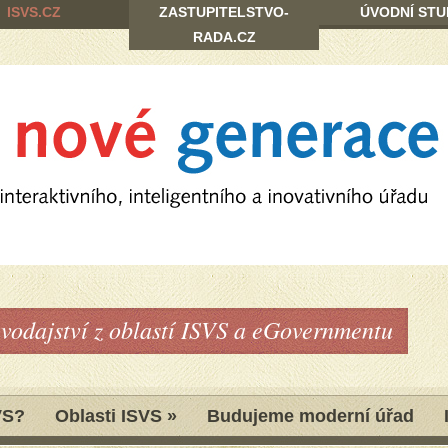
ISVS.CZ
ZASTUPITELSTVO-
ÚVODNÍ STU
RADA.CZ
avodajství z oblastí ISVS a eGovernmentu
VS?
Oblasti ISVS
»
Budujeme moderní úřad