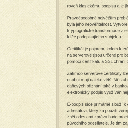
roveň klasickému podpisu a je 
Pravděpodobně největším problé
byla jeho neověřitelnost. Vytvoře
kryptografické transformace z 
klíče podepisujícího subjektu.
Certifikát je pojmem, kolem které
na serverové (jsou určené pro 
pomocí certifikátu a SSL chrání 
Zatímco serverové certifikáty l
osobní mají daleko větší šíři z
daňových přiznání také v bankov
elektronický podpis využíván nej
E-podpis sice primárně slouží k o
adresátovi, který za použití veře
zpět odeslaná zpráva bude moci
původního odesílatele. Je tím z