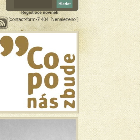
Registrace novinek
[contact-form-7 404 "Nenalezeno"]