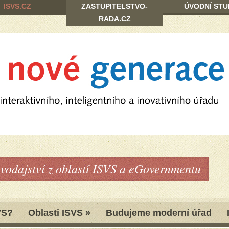
ISVS.CZ
ZASTUPITELSTVO-
ÚVODNÍ STU
RADA.CZ
avodajství z oblastí ISVS a eGovernmentu
VS?
Oblasti ISVS
»
Budujeme moderní úřad