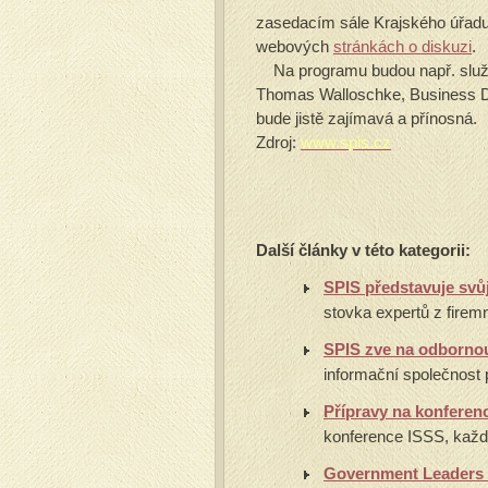
zasedacím sále Krajského úřadu
webových
stránkách o diskuzi
Na programu budou např. služby
Thomas Walloschke, Business 
bude jistě zajímavá a přínosná.
Zdroj:
www.spis.cz
Další články v této kategorii:
SPIS představuje sv
stovka expertů z firemn
SPIS zve na odborno
informační společnost 
Přípravy na konferen
konference ISSS, každ
Government Leaders F