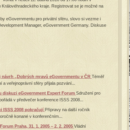
 Královéhradeckého kraje. Registrovat se je možné na
.
 eGovernmentu pro privátní sféru, slovo si vezme i
Development Manager, eGovernment Germany. Diskuse
ůj návrh „Dobrých mravů eGovernmentu v ČR
Téměř
í a veřejnoprávní sféry přijala pozvání...
u diskuzi eGovernment Expert Forum
Sdružení pro
pořádá v předvečer konference ISSS 2008...
ci ISSS 2008 pokračují
Přípravy na další ročník
oročně konané v konferenčním...
orum Praha, 31. 1. 2005 – 2. 2. 2005
Vládní