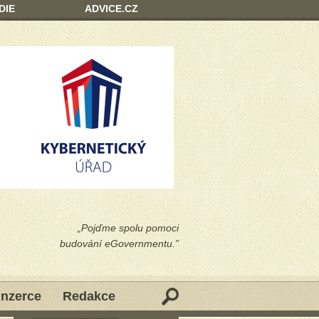
DIE
ADVICE.CZ
„Pojďme spolu pomoci
budování eGovernmentu.”
Inzerce
Redakce