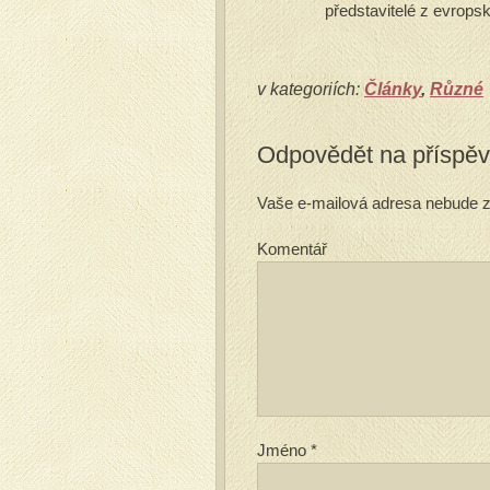
představitelé z evrops
v kategoriích:
Články
,
Různé
Odpovědět na příspě
Vaše e-mailová adresa nebude z
Komentář
Jméno
*