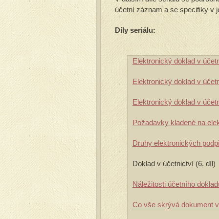
účetní záznam a se specifiky v 
Díly seriálu:
Elektronický doklad v účetni
Elektronický doklad v účetni
Elektronický doklad v účetni
Požadavky kladené na elekt
Druhy elektronických podpis
Doklad v účetnictví (6. díl)
Náležitosti účetního dokladu
Co vše skrývá dokument v e