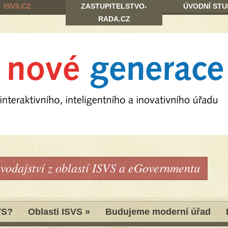
ISVS.CZ
ZASTUPITELSTVO-
ÚVODNÍ STU
RADA.CZ
avodajství z oblastí ISVS a eGovernmentu
VS?
Oblasti ISVS
»
Budujeme moderní úřad