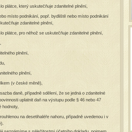
slo plátce, který uskutečňuje zdanitelné plnění,
nebo místo podnikání, popř. bydliště nebo místo podnikání
skutečňuje zdanitelné plnění,
slo plátce, pro něhož se uskutečňuje zdanitelné plnění,
u,
telného plnění,
du,
nitelného plnění,
elkem (v české měně),
sazba daně, případně sdělení, že se jedná o zdanitelné
ovinnosti uplatnit daň na výstupu podle § 46 nebo 47
é hodnoty,
ouhlenou na desetihaléře nahoru, případně uvedenou i v
).
něji seznámíme s náležitostmi účetního dokladu, pojmem