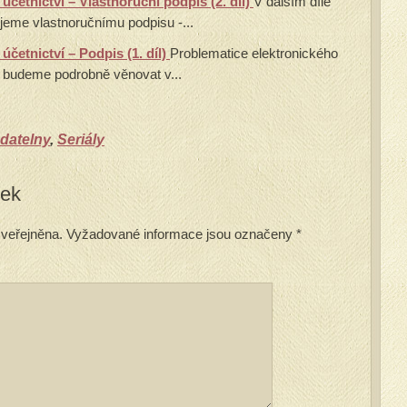
účetnictví – Vlastnoruční podpis (2. díl)
V dalším díle
jeme vlastnoručnímu podpisu -...
účetnictví – Podpis (1. díl)
Problematice elektronického
e budeme podrobně věnovat v...
datelny
,
Seriály
vek
veřejněna.
Vyžadované informace jsou označeny
*