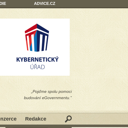
DIE
ADVICE.CZ
„Pojďme spolu pomoci
budování eGovernmentu.”
Inzerce
Redakce