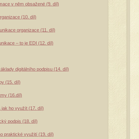
rmace v něm obsažené (9. díl)
ganizace (10. díl)
nikace organizace (11. díl)
nikace – to je EDI (12. díl)
áklady digitálního podpisu (14. díl)
y (15. díl)
tmy (16.díl)
jak ho využít (17. díl)
cký podpis (18. díl)
 praktické využití (19. díl)