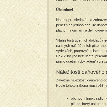
Účetnictví
Nástroj pro sledování a zobrazen
peněžních jednotkách. Je uspo
platnými normami a definovanými
"Náležitostí účetních dokladů (t
na jiných než účetních písemno
výdejkách, pracovních listech, 
Pokud by jiná než účetní písemn
přímo účetním dokladem" (převzat
Náležitosti daňového 
Závazné náležitosti daňového do
Podle tohoto zákona musí běžný 
obchodní firmu, sídlo 
plátce, který uskutečňu