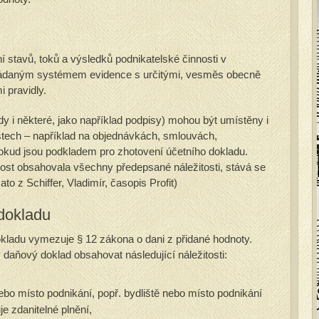
í stavů, toků a výsledků podnikatelské činnosti v
řádaným systémem evidence s určitými, vesměs obecně
 pravidly.
edy i některé, jako například podpisy) mohou být umístěny i
stech – například na objednávkách, smlouvách,
pokud jsou podkladem pro zhotovení účetního dokladu.
ost obsahovala všechny předepsané náležitosti, stává se
o z Schiffer, Vladimír, časopis Profit)
dokladu
kladu vymezuje § 12 zákona o dani z přidané hodnoty.
daňový doklad obsahovat následující náležitosti:
nebo místo podnikání, popř. bydliště nebo místo podnikání
je zdanitelné plnění,