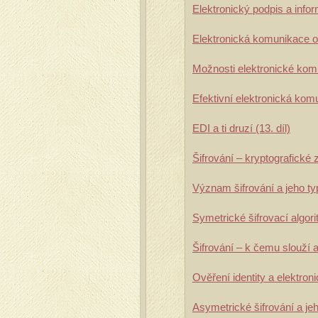
Elektronický podpis a info
Elektronická komunikace or
Možnosti elektronické komu
Efektivní elektronická komu
EDI a ti druzí (13. díl)
Šifrování – kryptografické z
Význam šifrování a jeho typ
Symetrické šifrovací algori
Šifrování – k čemu slouží a 
Ověření identity a elektroni
Asymetrické šifrování a jeho