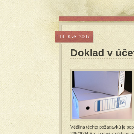
14. Kvě. 2007
Doklad v účetn
Většina těchto požadavků je pop
235/2004 Sb., o dani z přidané h