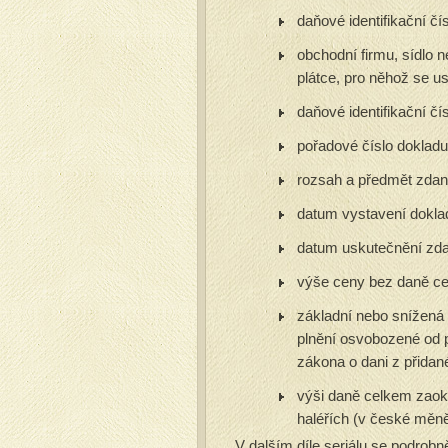
daňové identifikační čí
obchodní firmu, sídlo 
plátce, pro něhož se u
daňové identifikační čí
pořadové číslo doklad
rozsah a předmět zdani
datum vystavení dokla
datum uskutečnění zda
výše ceny bez daně c
základní nebo snížená 
plnění osvobozené od p
zákona o dani z přidan
výši daně celkem zaokr
haléřích (v české měně
V dalším díle seriálu se podrob