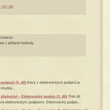
 (20. díl)
četnictví
dani z přidané hodnoty
podpisů (5. díl)
Který z elektronických podpisů je
 vhodný...
účetnictví – Elektronický podpis (3. díl)
Třetí díl
vá elektronickým podpisem. Elektronický podpis...