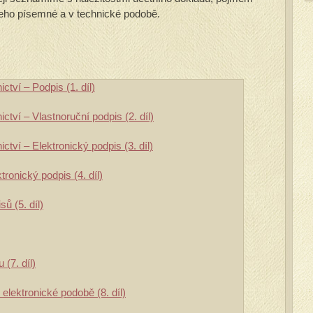
jeho písemné a v technické podobě.
ctví – Podpis (1. díl)
ctví – Vlastnoruční podpis (2. díl)
ctví – Elektronický podpis (3. díl)
ronický podpis (4. díl)
ů (5. díl)
 (7. díl)
lektronické podobě (8. díl)