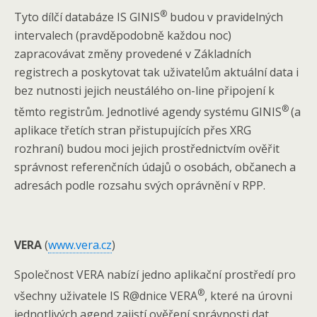
®
Tyto dílčí databáze IS GINIS
budou v pravidelných
intervalech (pravděpodobně každou noc)
zapracovávat změny provedené v Základních
registrech a poskytovat tak uživatelům aktuální data i
bez nutnosti jejich neustálého on-line připojení k
®
těmto registrům. Jednotlivé agendy systému GINIS
(a
aplikace třetích stran přistupujících přes XRG
rozhraní) budou moci jejich prostřednictvím ověřit
správnost referenčních údajů o osobách, občanech a
adresách podle rozsahu svých oprávnění v RPP.
VERA
(
www.vera.cz
)
Společnost VERA nabízí jedno aplikační prostředí pro
®
všechny uživatele IS R@dnice VERA
, které na úrovni
jednotlivých agend zajistí ověření správnosti dat