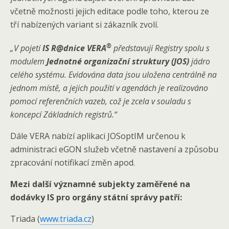
včetně možnosti jejich editace podle toho, kterou ze
tří nabízených variant si zákazník zvolí.
®
„V pojetí
IS R@dnice VERA
představují Registry spolu s
modulem
Jednotné organizační struktury (JOS)
jádro
celého systému. Evidována data jsou uložena centrálně na
jednom místě, a jejich použití v agendách je realizováno
pomocí referenčních vazeb, což je zcela v souladu s
koncepcí Základních registrů.“
Dále VERA nabízí aplikaci JOSoptIM určenou k
administraci eGON služeb včetně nastavení a způsobu
zpracování notifikací změn apod.
Mezi další významné subjekty zaměřené na
dodávky IS pro orgány státní správy patří:
Triada (
www.triada.cz
)