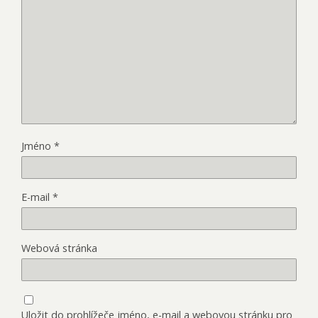
Jméno
*
E-mail
*
Webová stránka
Uložit do prohlížeče jméno, e-mail a webovou stránku pro