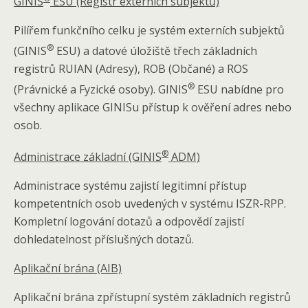
GINIS
ESU (Registr externích subjektů)
Pilířem funkčního celku je systém externích subjektů
®
(GINIS
ESU) a datové úložiště třech základních
registrů RUIAN (Adresy), ROB (Občané) a ROS
®
(Právnické a Fyzické osoby). GINIS
ESU nabídne pro
všechny aplikace GINISu přístup k ověření adres nebo
osob.
®
Administrace základní (GINIS
ADM)
Administrace systému zajistí legitimní přístup
kompetentních osob uvedených v systému ISZR-RPP.
Kompletní logování dotazů a odpovědí zajistí
dohledatelnost příslušných dotazů.
Aplikační brána (AIB)
Aplikační brána zpřístupní systém základních registrů