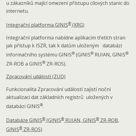
u zákazníků mající omezení přístupu cílových stanic do
internetu.
®
Integrační platforma GINIS
(XRG)
Integrační platforma nabídne aplikacím třetích stran
jak přístup k ISZR, tak k datům uloženým databázi
®
®
®
informačního systému GINIS
(GINIS
RUIAN, GINIS
®
ZR-ROB a GINIS
ZR-ROS).
Zpracování událostí (ZUD)
Funkcionalita Zpracování událostí zajistí noční
aktualizaci dat základních registrů uložených v
®
databázi GINIS
.
®
®
®
Databáze GINIS
(GINIS
RUIAN, GINIS
ZR-ROB,
®
GINIS
ZR-ROS)