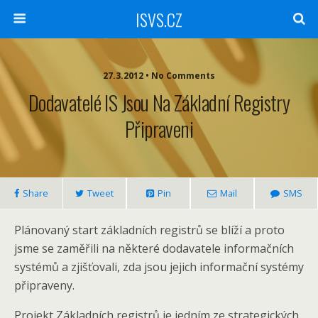
ISVS.CZ
27.3.2012 • No Comments
Dodavatelé IS Jsou Na Základní Registry
Připraveni
Share
Tweet
Pin
Mail
SMS
Plánovaný start základních registrů se blíží a proto
jsme se zaměřili na některé dodavatele informačních
systémů a zjišťovali, zda jsou jejich informační systémy
připraveny.
Projekt Základních registrů je jedním ze strategických